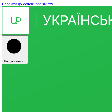
Перейти до основного змісту
Пошук статей...