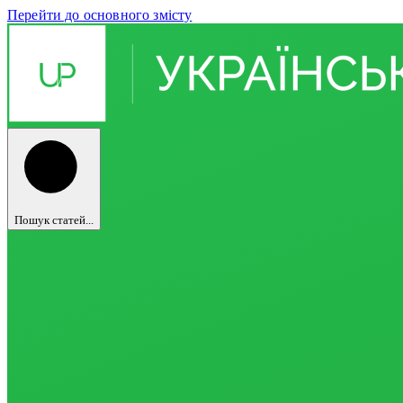
Перейти до основного змісту
Пошук статей...