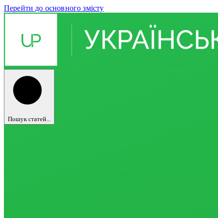
Перейти до основного змісту
Пошук статей...