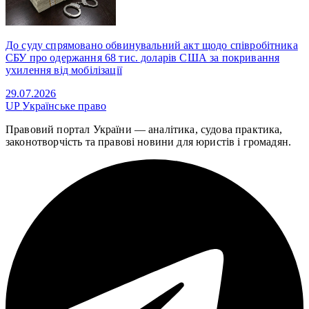
До суду спрямовано обвинувальний акт щодо співробітника
СБУ про одержання 68 тис. доларів США за покривання
ухилення від мобілізації
29.07.2026
UP
Українське право
Правовий портал України — аналітика, судова практика,
законотворчість та правові новини для юристів і громадян.