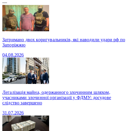
—
Затримано двох коригувальників, які наводили удари рф по
Запоріжжю
04.08.2026
Легалізація майна, одержанного злочинним шляхом,
учасниками злочинної організації у ФДМУ: досудове
слідство завершено
31.07.2026