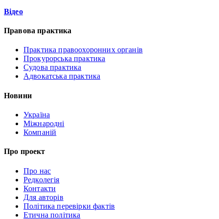
Відео
Правова практика
Практика правоохоронних органів
Прокурорська практика
Судова практика
Адвокатська практика
Новини
Україна
Міжнародні
Компаній
Про проект
Про нас
Редколегія
Контакти
Для авторів
Політика перевірки фактів
Етична політика