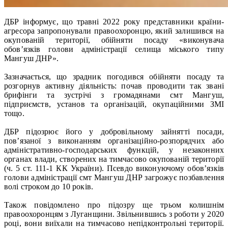
ДБР інформує, що травні 2022 року представники країни-
агресора запропонували правоохоронцю, який залишився на
окупованій території, обійняти посаду «виконувача
обов’язків голови адміністрації селища міського типу
Мангуш ДНР».
Зазначається, що зрадник погодився обійняти посаду та
розгорнув активну діяльність: почав проводити так звані
брифінги та зустрічі з громадянами смт Мангуш,
підприємств, установ та організацій, окупаційними ЗМІ
тощо.
ДБР підозрює його у добровільному зайнятті посади,
пов’язаної з виконанням організаційно-розпорядчих або
адміністративно-господарських функцій, у незаконних
органах влади, створених на тимчасово окупованій території
(ч. 5 ст. 111-1 КК України). Псевдо виконуючому обов’язків
голови адміністрації смт Мангуш ДНР загрожує позбавлення
волі строком до 10 років.
Також повідомлено про підозру ще трьом колишнім
правоохоронцям з Луганщини. Звільнившись з роботи у 2020
році, вони виїхали на тимчасово непідконтрольні території.