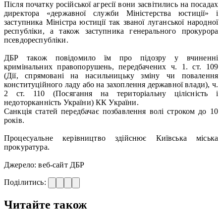
Після початку російської агресії вони засвітились на посадах
директора «державної служби Міністерства юстиції» і
заступника Міністра юстиції так званої луганської народної
республіки, а також заступника генерального прокурора
псевдореспубліки.
ДБР також повідомило їм про підозру у вчиненні
кримінальних правопорушень, передбачених ч. 1. ст. 109
(Дії, спрямовані на насильницьку зміну чи повалення
конституційного ладу або на захоплення державної влади), ч.
2 ст. 110 (Посягання на територіальну цілісність і
недоторканність України) КК України.
Санкція статей передбачає позбавлення волі строком до 10
років.
Процесуальне керівництво здійснює Київська міська
прокуратура.
Джерело: веб-сайт ДБР
Поділитись:
Читайте також