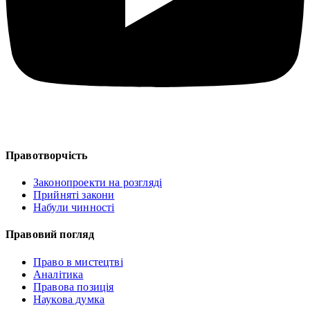
Правотворчість
Законопроекти на розгляді
Прийняті закони
Набули чинності
Правовий погляд
Право в мистецтві
Аналітика
Правова позиція
Наукова думка