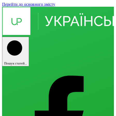
Перейти до основного змісту
Пошук статей...