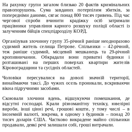
На рахунку групи загалом близько 20 фактів кримінальних
правопорушень. Сума завданих потерпілим збитків, за
попередніми даними, сягає понад 800 тисяч гривень. Під час
чергової спроби вчинити крадіжку осіб затримали
працівники управління карного розшуку поліції області із
залученням бійців спецпідрозділу КОРД.
Організував злочинну групу 35-річний раніше неодноразово
судимий житель селища Петрове. Спільники – 42-річний,
теж раніше судимий, місцевий мешканець та 29-річний
кропивничанин. Обкрадали вони приватні будинки і
розташовані на перших поверхах квартири жителів
Кіровоградщини та сусідніх областей.
Чоловіки пересувалися на доволі значній території,
винаймаючи таксі. До чужих осель проникали, вскриваючи
вікна підручними засобами.
Скоювали злочини вдень, відшукуючи помешкання, де
відсутні господарі. Крали різноманітну техніку, ювелірні
вироби, інші цінні речі, грошові кошти, у тому числі – в
іноземній валюті, зокрема, в одному з будинків – понад 20
тисяч доларів США. Частково викрадене майно спільники
продавали, деякі речі залишали собі, гроші витрачали.