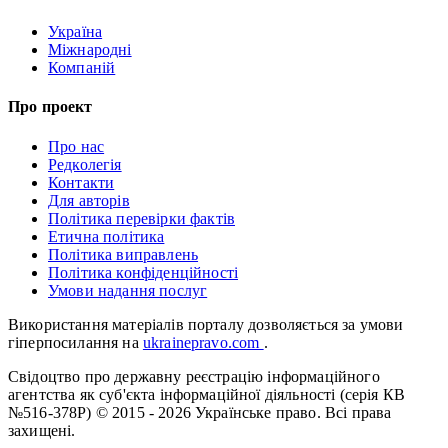
Україна
Міжнародні
Компаній
Про проект
Про нас
Редколегія
Контакти
Для авторів
Політика перевірки фактів
Етична політика
Політика виправлень
Політика конфіденційності
Умови надання послуг
Використання матеріалів порталу дозволяється за умови
гіперпосилання на
ukrainepravo.com
.
Свідоцтво про державну реєстрацію інформаційного
агентства як суб'єкта інформаційної діяльності (серія КВ
№516-378Р)
© 2015 - 2026 Українське право. Всі права
захищені.