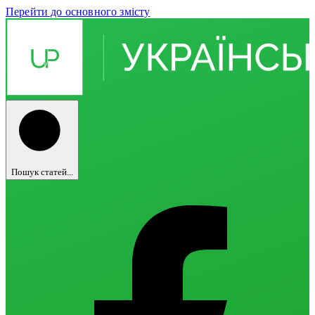
Перейти до основного змісту
Пошук статей...