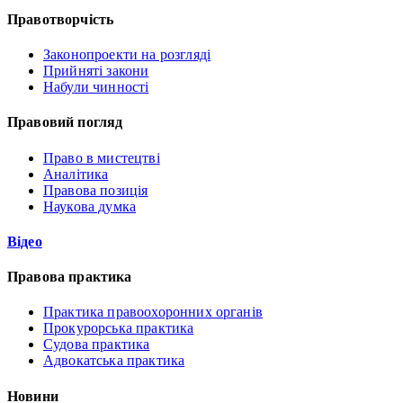
Правотворчість
Законопроекти на розгляді
Прийняті закони
Набули чинності
Правовий погляд
Право в мистецтві
Аналітика
Правова позиція
Наукова думка
Відео
Правова практика
Практика правоохоронних органів
Прокурорська практика
Судова практика
Адвокатська практика
Новини