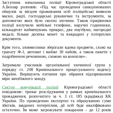
Заступник начальника поліції Кіровоградської області
А.Бензар розповів: «Під час проведення санкціонованих
обшуків за місцем проживання осіб поліцейські виявили
маски, рації, господарські рукавички та інструменти, за
допомогою яких було скоєно злочини. Також працівники
поліції вилучили мобільні телефони, наручні годинники,
кількадесят найменувань прикрас, два ноутбуки, нагородні
медалі, більше десятка монет та викрадені у потерпілих
документи.
Крім того, зловмисники зберігали вдома предмети, схожі на
гранату Ф-1, автомат і майже 30 набоїв, а також пакети з
подрібненою речовиною, схожою на коноплю».
Затримали учасників організованої злочинної групи у
порядку ст. 208 Кримінального процесуального кодексу
України. Вирішують питання про обрання підозрюваним
міри запобіжного заходу.
Сектор комунікації поліції
Кіровоградської області
повідомляє: триває розслідування у рамках кримінального
провадження, розпочатого за ч. 3 ст. 185 (крадіжка) КК
України. По проведенню експертиз та обрахуванню суми
збитків, завданих потерпілим, дії осіб буде кваліфіковано
остаточно. Їм може загрожувати покарання – до 12 років