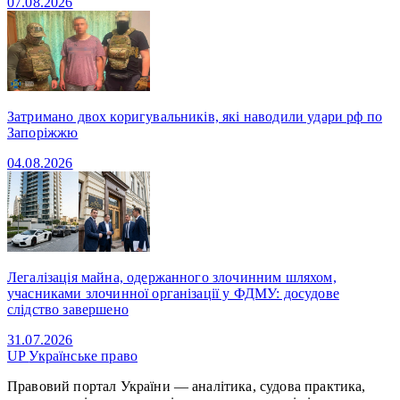
07.08.2026
Затримано двох коригувальників, які наводили удари рф по
Запоріжжю
04.08.2026
Легалізація майна, одержанного злочинним шляхом,
учасниками злочинної організації у ФДМУ: досудове
слідство завершено
31.07.2026
UP
Українське право
Правовий портал України — аналітика, судова практика,