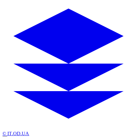
© IT.OD.UA