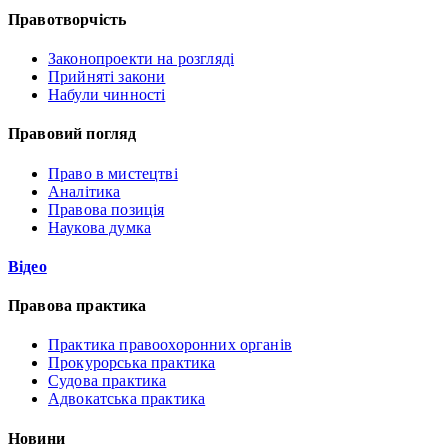
Правотворчість
Законопроекти на розгляді
Прийняті закони
Набули чинності
Правовий погляд
Право в мистецтві
Аналітика
Правова позиція
Наукова думка
Відео
Правова практика
Практика правоохоронних органів
Прокурорська практика
Судова практика
Адвокатська практика
Новини