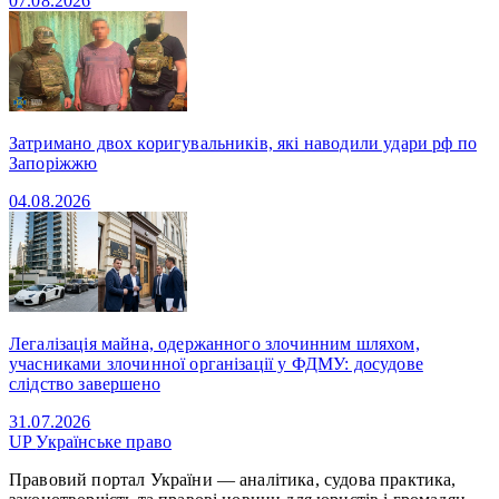
07.08.2026
Затримано двох коригувальників, які наводили удари рф по
Запоріжжю
04.08.2026
Легалізація майна, одержанного злочинним шляхом,
учасниками злочинної організації у ФДМУ: досудове
слідство завершено
31.07.2026
UP
Українське право
Правовий портал України — аналітика, судова практика,