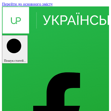
Перейти до основного змісту
Пошук статей...