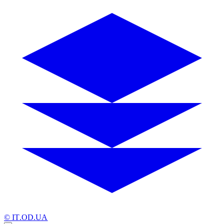
© IT.OD.UA