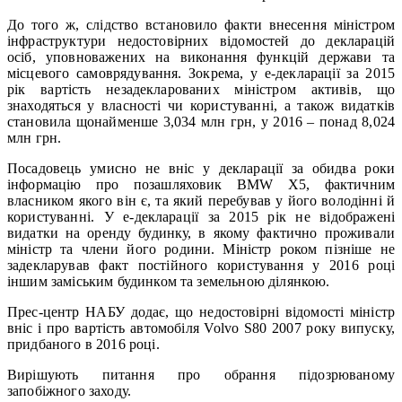
До того ж, слідство встановило факти внесення міністром
інфраструктури недостовірних відомостей до декларацій
осіб, уповноважених на виконання функцій держави та
місцевого самоврядування. Зокрема, у е-декларації за 2015
рік вартість незадекларованих міністром активів, що
знаходяться у власності чи користуванні, а також видатків
становила щонайменше 3,034 млн грн, у 2016 – понад 8,024
млн грн.
Посадовець умисно не вніс у декларації за обидва роки
інформацію про позашляховик BMW X5, фактичним
власником якого він є, та який перебував у його володінні й
користуванні. У е-декларації за 2015 рік не відображені
видатки на оренду будинку, в якому фактично проживали
міністр та члени його родини. Міністр роком пізніше не
задекларував факт постійного користування у 2016 році
іншим заміським будинком та земельною ділянкою.
Прес-центр НАБУ додає, що недостовірні відомості міністр
вніс і про вартість автомобіля Volvo S80 2007 року випуску,
придбаного в 2016 році.
Вирішують питання про обрання підозрюваному
запобіжного заходу.