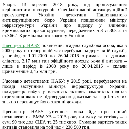
Учора, 13 вересня 2018 року, під процесуальним
керівництвом прокурорів Спеціалізованої антикорупційної
прокуратури України, детективи Національного
антикорупційного бюро України повідомили міністру
інфраструктури України про підозру у вчиненні
кримінальних правопорушень, передбачених ч.3 ст.368-2 та
ст.366-1 Кримінального кодексу України.
Прес-центр НАБУ
повідомив: згадана службова особа, яка з
2000 року по теперішній час перебуває на державній службі,
у період з 1.01.2000 по 26.04.2018 отримала, за даними
слідства, 2,17 млн грн офіційного доходу, хоча її витрати –
лише в період із 2008 року по 26.04.2015 – склали
щонайменше 3,45 млн грн.
З’ясовано детективами НАБУ: у 2015 році, перебуваючи на
посаді заступника міністра інфраструктури України,
посадовець набув у власність активи, законність підстав
отримання яких не підтверджено доказами та вартість яких
значно перевищує його законні доходи.
Прес-центр НАБУ уточнює: мова йде про новий
позашляховик BMW X5 – 2015 року випуску, та готівку – в
сумі 90 тис дол США та 25 тис євро. Сумарна вартість таких
активів становила на той час 4 230 500 грн.