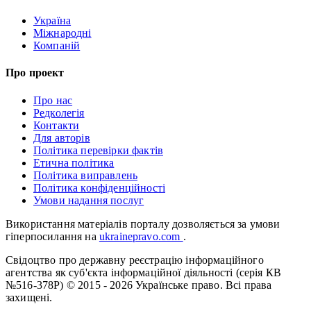
Україна
Міжнародні
Компаній
Про проект
Про нас
Редколегія
Контакти
Для авторів
Політика перевірки фактів
Етична політика
Політика виправлень
Політика конфіденційності
Умови надання послуг
Використання матеріалів порталу дозволяється за умови
гіперпосилання на
ukrainepravo.com
.
Свідоцтво про державну реєстрацію інформаційного
агентства як суб'єкта інформаційної діяльності (серія КВ
№516-378Р)
© 2015 - 2026 Українське право. Всі права
захищені.