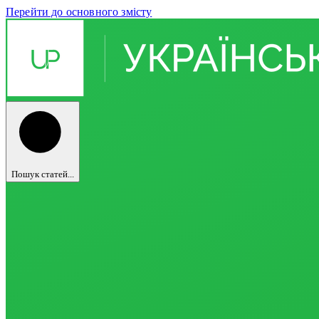
Перейти до основного змісту
Пошук статей...