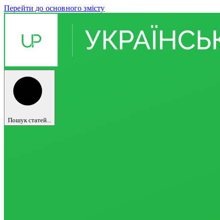
Перейти до основного змісту
Пошук статей...