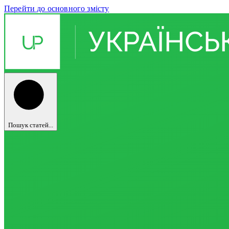
Перейти до основного змісту
Пошук статей...