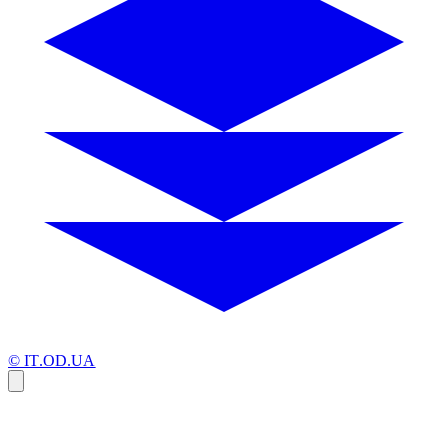
© IT.OD.UA