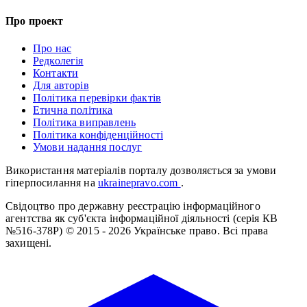
Про проект
Про нас
Редколегія
Контакти
Для авторів
Політика перевірки фактів
Етична політика
Політика виправлень
Політика конфіденційності
Умови надання послуг
Використання матеріалів порталу дозволяється за умови
гіперпосилання на
ukrainepravo.com
.
Свідоцтво про державну реєстрацію інформаційного
агентства як суб'єкта інформаційної діяльності (серія КВ
№516-378Р)
© 2015 - 2026 Українське право. Всі права
захищені.