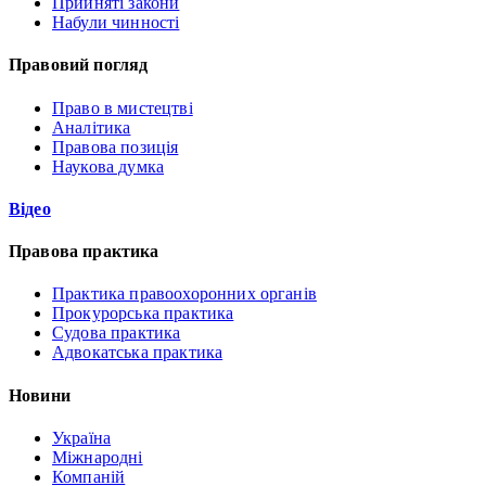
Прийняті закони
Набули чинності
Правовий погляд
Право в мистецтві
Аналітика
Правова позиція
Наукова думка
Відео
Правова практика
Практика правоохоронних органів
Прокурорська практика
Судова практика
Адвокатська практика
Новини
Україна
Міжнародні
Компаній