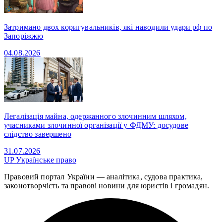
Затримано двох коригувальників, які наводили удари рф по
Запоріжжю
04.08.2026
Легалізація майна, одержанного злочинним шляхом,
учасниками злочинної організації у ФДМУ: досудове
слідство завершено
31.07.2026
UP
Українське право
Правовий портал України — аналітика, судова практика,
законотворчість та правові новини для юристів і громадян.