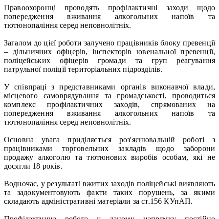
Правоохоронці проводять профілактичні заходи щодо
попередження вживання алкогольних напоїв та
тютюнопаління серед неповнолітніх.
Загалом до цієї роботи залучено працівників блоку превенції
– дільничних офіцерів, інспекторів ювенальної превенції,
поліцейських офіцерів громади та груп реагування
патрульної поліції територіальних підрозділів.
У співпраці з представниками органів виконавчої влади,
місцевого самоврядування та громадськості, проводиться
комплекс профілактичних заходів, спрямованих на
попередження вживання алкогольних напоїв та
тютюнопаління серед неповнолітніх.
Основна увага приділяється роз'яснювальній роботі з
працівниками торговельних закладів щодо заборони
продажу алкоголю та тютюнових виробів особам, які не
досягли 18 років.
Водночас, у результаті вжитих заходів поліцейські виявляють
та задокументовують факти таких порушень, за якими
складають адміністративні матеріали за ст.156 КУпАП.
Профілактична робота у даному напрямку постійно