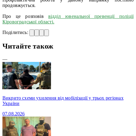
продовжується.
Про це розповів
відділ ювенальної превенції поліції
Кіровоградської області.
Поділитись:
Читайте також
—
Викрито схеми ухилення від мобілізації у трьох регіонах
України
07.08.2026