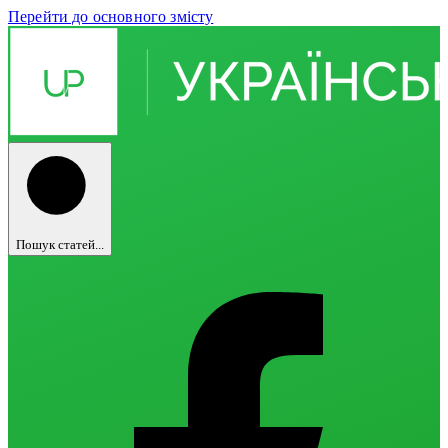
Перейти до основного змісту
Пошук статей...