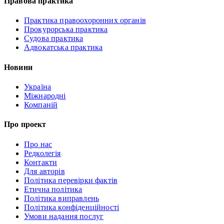
Правова практика
Практика правоохоронних органів
Прокурорська практика
Судова практика
Адвокатська практика
Новини
Україна
Міжнародні
Компаній
Про проект
Про нас
Редколегія
Контакти
Для авторів
Політика перевірки фактів
Етична політика
Політика виправлень
Політика конфіденційності
Умови надання послуг