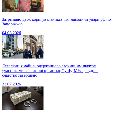
Затримано двох коригувальників, які наводили удари рф по
Запоріжжю
04.08.2026
Легалізація майна, одержанного злочинним шляхом,
учасниками злочинної організації у ФДМУ: досудове
слідство завершено
31.07.2026