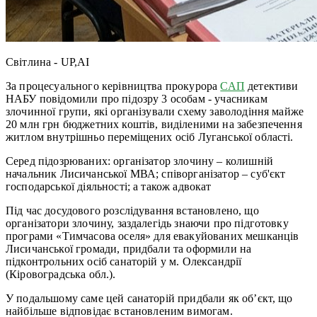
Світлина - UP,AI
За процесуального керівництва прокурора
САП
детективи
НАБУ повідомили про підозру 3 особам - учасникам
злочинної групи, які організували схему заволодіння майже
20 млн грн бюджетних коштів, виділеними на забезпечення
житлом внутрішньо переміщених осіб Луганської області.
Серед підозрюваних: організатор злочину – колишній
начальник Лисичанської МВА; співорганізатор – суб'єкт
господарської діяльності; а також адвокат
Під час досудового розслідування встановлено, що
організатори злочину, заздалегідь знаючи про підготовку
програми «Тимчасова оселя» для евакуйованих мешканців
Лисичанської громади, придбали та оформили на
підконтрольних осіб санаторій у м. Олександрії
(Кіровоградська обл.).
У подальшому саме цей санаторій придбали як об’єкт, що
найбільше відповідає встановленим вимогам.