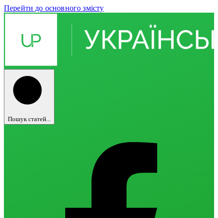
Перейти до основного змісту
Пошук статей...