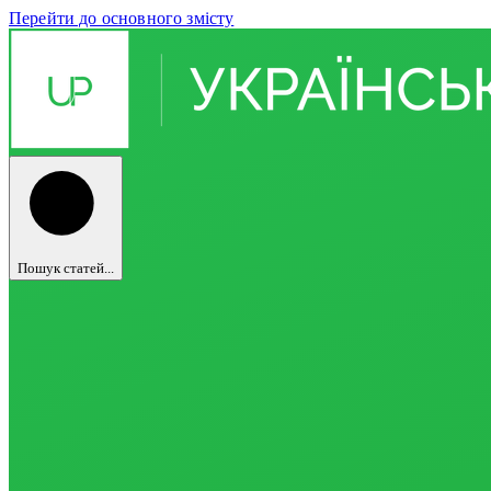
Перейти до основного змісту
Пошук статей...