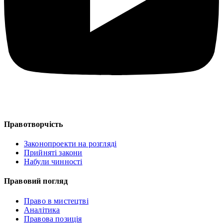
Правотворчість
Законопроекти на розгляді
Прийняті закони
Набули чинності
Правовий погляд
Право в мистецтві
Аналітика
Правова позиція