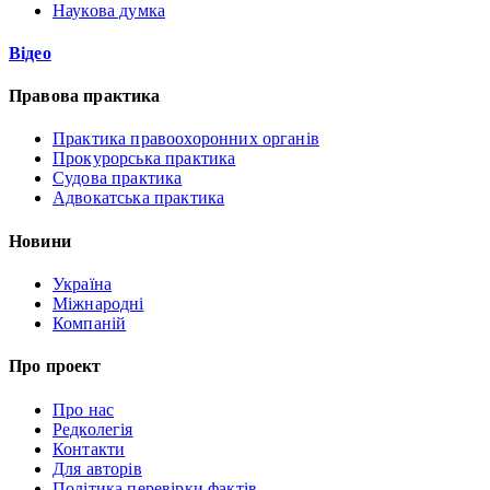
Наукова думка
Відео
Правова практика
Практика правоохоронних органів
Прокурорська практика
Судова практика
Адвокатська практика
Новини
Україна
Міжнародні
Компаній
Про проект
Про нас
Редколегія
Контакти
Для авторів
Політика перевірки фактів