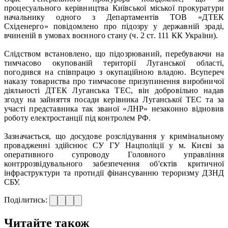
процесуального керівництва Київської міської прокуратури
начальнику одного з Департаментів ТОВ «ДТЕК
Східенерго» повідомлено про підозру у державній зраді,
вчиненій в умовах воєнного стану (ч. 2 ст. 111 КК України).
Слідством встановлено, що підозрюваний, перебуваючи на
тимчасово окупованій території Луганської області,
погодився на співпрацю з окупаційною владою. Всупереч
наказу товариства про тимчасове призупинення виробничої
діяльності ДТЕК Луганська ТЕС, він добровільно надав
згоду на зайняття посади керівника Луганської ТЕС та за
участі представника так званої «ЛНР» незаконно відновив
роботу електростанції під контролем РФ.
Зазначається, що досудове розслідування у кримінальному
провадженні здійснює СУ ГУ Нацполіції у м. Києві за
оперативного супроводу Головного управління
контррозвідувального забезпечення об'єктів критичної
інфраструктури та протидії фінансуванню тероризму ДЗНД
СБУ.
Поділитись:
Читайте також