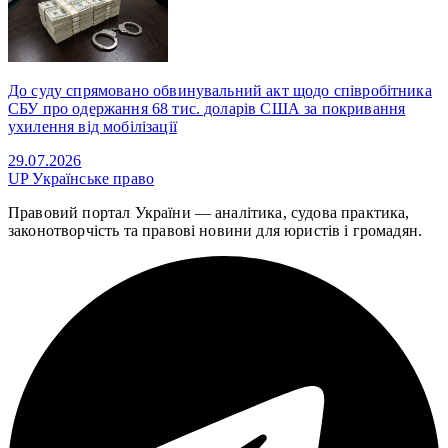
До суду спрямовано обвинувальний акт щодо співробітника
СБУ про одержання 68 тис. доларів США за покривання
ухилення від мобілізації
29.07.2026
UP
Українське право
Правовий портал України — аналітика, судова практика,
законотворчість та правові новини для юристів і громадян.