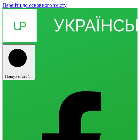
Перейти до основного змісту
Пошук статей...