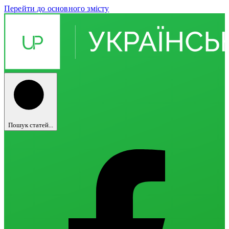
Перейти до основного змісту
Пошук статей...