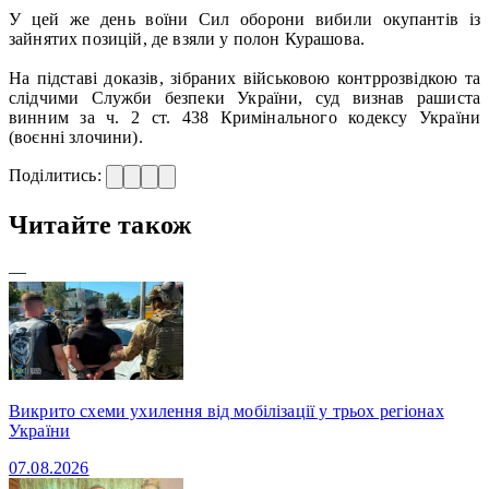
У цей же день воїни Сил оборони вибили окупантів із
зайнятих позицій, де взяли у полон Курашова.
На підставі доказів, зібраних військовою контррозвідкою та
слідчими Служби безпеки України, суд визнав рашиста
винним за ч. 2 ст. 438 Кримінального кодексу України
(воєнні злочини).
Поділитись:
Читайте також
—
Викрито схеми ухилення від мобілізації у трьох регіонах
України
07.08.2026