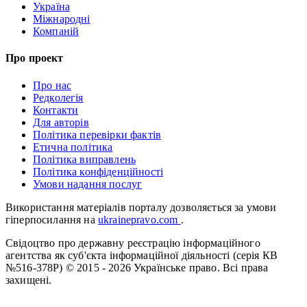
Україна
Міжнародні
Компаній
Про проект
Про нас
Редколегія
Контакти
Для авторів
Політика перевірки фактів
Етична політика
Політика виправлень
Політика конфіденційності
Умови надання послуг
Використання матеріалів порталу дозволяється за умови
гіперпосилання на
ukrainepravo.com
.
Свідоцтво про державну реєстрацію інформаційного
агентства як суб'єкта інформаційної діяльності (серія КВ
№516-378Р)
© 2015 - 2026 Українське право. Всі права
захищені.