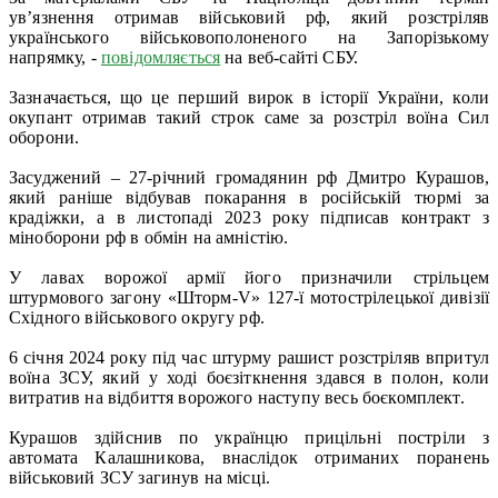
ув’язнення отримав військовий рф, який розстріляв
українського військовополоненого на Запорізькому
напрямку, -
повідомляється
на веб-сайті СБУ.
Зазначається, що це перший вирок в історії України, коли
окупант отримав такий строк саме за розстріл воїна Сил
оборони.
Засуджений – 27-річний громадянин рф Дмитро Курашов,
який раніше відбував покарання в російській тюрмі за
крадіжки, а в листопаді 2023 року підписав контракт з
міноборони рф в обмін на амністію.
У лавах ворожої армії його призначили стрільцем
штурмового загону «Шторм-V» 127-ї мотострілецької дивізії
Східного військового округу рф.
6 січня 2024 року під час штурму рашист розстріляв впритул
воїна ЗСУ, який у ході боєзіткнення здався в полон, коли
витратив на відбиття ворожого наступу весь боєкомплект.
Курашов здійснив по українцю прицільні постріли з
автомата Калашникова, внаслідок отриманих поранень
військовий ЗСУ загинув на місці.