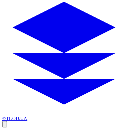
© IT.OD.UA