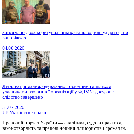
Затримано двох коригувальників, які наводили удари рф по
Запоріжжю
04.08.2026
Легалізація майна, одержанного злочинним шляхом,
учасниками злочинної організації у ФДМУ: досудове
слідство завершено
31.07.2026
UP
Українське право
Правовий портал України — аналітика, судова практика,
законотворчість та правові новини для юристів і громадян.