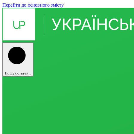
Перейти до основного змісту
Пошук статей...