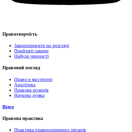
Правотворчість
Законопроекти на розгляді
Прийняті закони
Набули чинності
Правовий погляд
Право в мистецтві
Аналітика
Правова позиція
Наукова думка
Відео
Правова практика
Практика правоохоронних органів