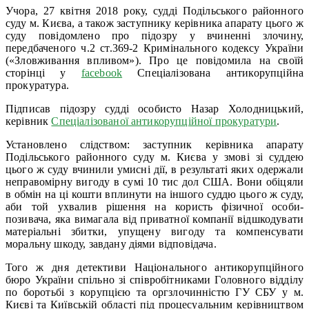
Учора, 27 квітня 2018 року, судді Подільського районного
суду м. Києва, а також заступнику керівника апарату цього ж
суду повідомлено про підозру у вчиненні злочину,
передбаченого ч.2 ст.369-2 Кримінального кодексу України
(«Зловживання впливом»). Про це повідомила на своїй
сторінці у
facebook
Спеціалізована антикорупційна
прокуратура.
Підписав підозру судді особисто Назар Холодницький,
керівник
Спеціалізованої антикорупційної прокуратури
.
Установлено слідством: заступник керівника апарату
Подільського районного суду м. Києва у змові зі суддею
цього ж суду вчинили умисні дії, в результаті яких одержали
неправомірну вигоду в сумі 10 тис дол США. Вони обіцяли
в обмін на ці кошти вплинути на іншого суддю цього ж суду,
аби той ухвалив рішення на користь фізичної особи-
позивача, яка вимагала від приватної компанії відшкодувати
матеріальні збитки, упущену вигоду та компенсувати
моральну шкоду, завдану діями відповідача.
Того ж дня детективи Національного антикорупційного
бюро України спільно зі співробітниками Головного відділу
по боротьбі з корупцією та оргзлочинністю ГУ СБУ у м.
Києві та Київській області під процесуальним керівництвом