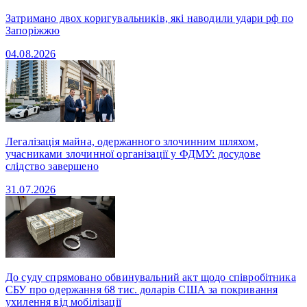
Затримано двох коригувальників, які наводили удари рф по
Запоріжжю
04.08.2026
Легалізація майна, одержанного злочинним шляхом,
учасниками злочинної організації у ФДМУ: досудове
слідство завершено
31.07.2026
До суду спрямовано обвинувальний акт щодо співробітника
СБУ про одержання 68 тис. доларів США за покривання
ухилення від мобілізації