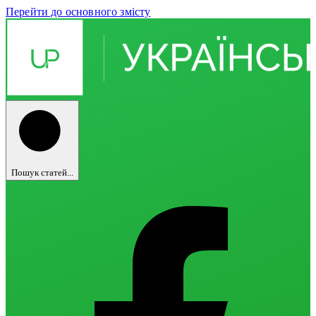
Перейти до основного змісту
Пошук статей...