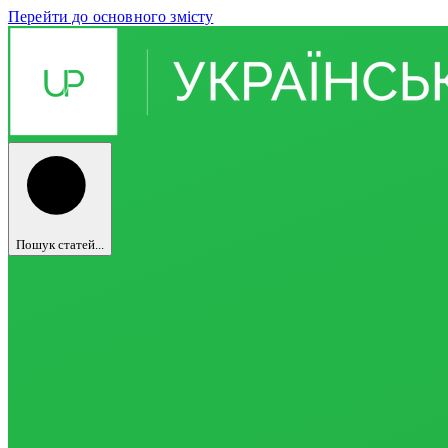
Перейти до основного змісту
Пошук статей...