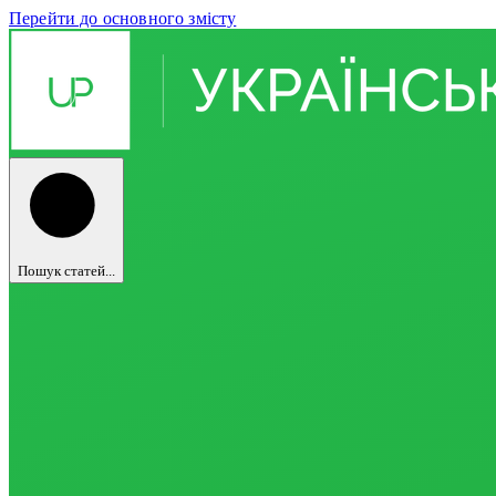
Перейти до основного змісту
Пошук статей...