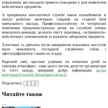
управління, які нагадали правила поведінки у разі виявлення
небезпечних предметів.
А працівники кінологічної служби також познайомили зі
своєю роботою маленьких глядачів на стадіоні біля
навчального закладу. Професіонал-кінолог та чотирилапі
помічники продемонстрували дітям, як службові собаки
виконують команди, долають смугу перешкод, «затримують»
небезпечних зловмисників та шукають заборонені предмети.
Хлопчики та дівчатка після завершення показових виступів
мали можливість погладити службових собак і
сфотографуватися з ними на згадку.
Радісний сміх, щасливі усмішки на обличчях дітей та
святкова атмосфера - саме цього хотіли досягти організатори
та гості заходу, завершив добру інформацію
відділ
комунікації поліції Запорізької області
.
Поділитись:
Читайте також
—