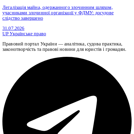
Легалізація майна, одержанного злочинним шляхом,
учасниками злочинної організації у ФДМУ: досудове
слідство завершено
31.07.2026
UP
Українське право
Правовий портал України — аналітика, судова практика,
законотворчість та правові новини для юристів і громадян.