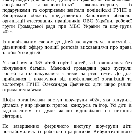
спеціальної загальноосвітньої школи-інтернату із
подарунками та сюрпризами завітали поліцейські ГУНП в
Запорізькій області, представники Запорізької обласної
організації атестованих працівників ОВС України, робочої
групи Громадської ради при МВС України та шоу-група
«02».
Із привітальним словом до дітей звернулись усі присутні, а
дільничний офіцер поліції розповів вихованцями про права
та обов’язки дітей.
У святі взяли 185 дітей сиріт і дітей, які залишилися без
піклування батьків. Маленькі громадяни радо зустріли
гостей та поспілкувалися з ними на різні теми. До діла
прийшлися і подарунки від профспілкової організації та
волонтера ГУНП Олександра Дьяченко: діти щиро раділи
отриманим м’ячам.
Шефи організували виступ шоу-групи «02», яка занурила
дітлахів у вир цікавих пригод, конкурсів та ігор. Усі діти із
задоволенням та дуже жваво відповідали на питання
вікторин.
По завершенню феєричного виступу шоу-групи діти
познайомились із роботою працівників Вибухотехнічного