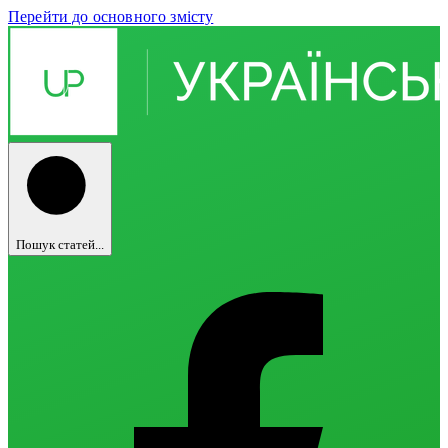
Перейти до основного змісту
Пошук статей...