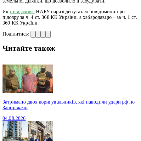
земельної ділянки, що дозволило її забудувати.
Як
повідомляє
НАБУ наразі депутатам повідомили про
підозру за ч. 4 ст. 368 КК України, а хабародавцю – за ч. 1 ст.
369 КК України.
Поділитись:
Читайте також
—
Затримано двох коригувальників, які наводили удари рф по
Запоріжжю
04.08.2026