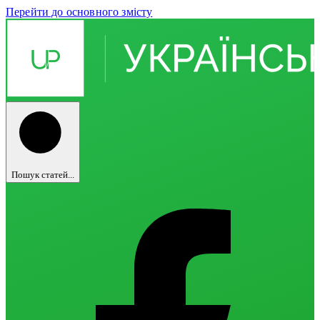
Перейти до основного змісту
Пошук статей...