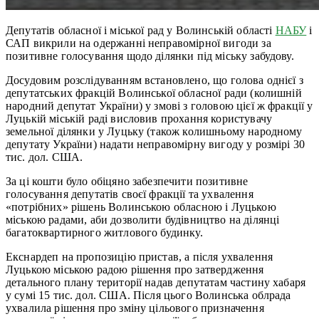
Депутатів обласної і міської рад у Волинській області
НАБУ
і
САП викрили на одержанні неправомірної вигоди за
позитивне голосування щодо ділянки під міську забудову.
Досудовим розслідуванням встановлено, що голова однієї з
депутатських фракцій Волинської обласної ради (колишній
народний депутат України) у змові з головою цієї ж фракції у
Луцькій міській раді висловив прохання користувачу
земельної ділянки у Луцьку (також колишньому народному
депутату України) надати неправомірну вигоду у розмірі 30
тис. дол. США.
За ці кошти було обіцяно забезпечити позитивне
голосування депутатів своєї фракції та ухвалення
«потрібних» рішень Волинською обласною і Луцькою
міською радами, аби дозволити будівництво на ділянці
багатоквартирного житлового будинку.
Екснардеп на пропозицію пристав, а після ухвалення
Луцькою міською радою рішення про затвердження
детального плану території надав депутатам частину хабаря
у сумі 15 тис. дол. США. Після цього Волинська облрада
ухвалила рішення про зміну цільового призначення