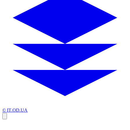
© IT.OD.UA