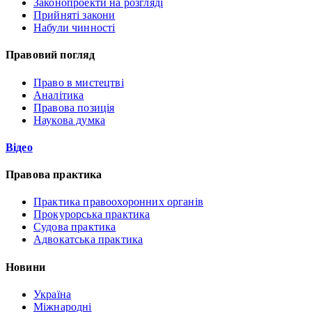
Законопроекти на розгляді
Прийняті закони
Набули чинності
Правовий погляд
Право в мистецтві
Аналітика
Правова позиція
Наукова думка
Відео
Правова практика
Практика правоохоронних органів
Прокурорська практика
Судова практика
Адвокатська практика
Новини
Україна
Міжнародні