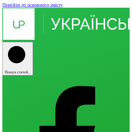
Перейти до основного змісту
Пошук статей...