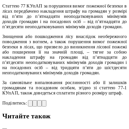
Статтею 77 КУпАП за порушення вимог пожежної безпеки в
лісах передбачено накладення штрафу на громадян у розмірі
від п’яти до п’ятнадцяти неоподатковуваних мінімумів
доходів громадян і на посадових осіб – від п’ятнадцяти до
п’ятдесяти неоподатковуваних мінімумів доходів громадян.
Знищення або пошкодження лісу внаслідок необережного
поводження з вогнем, а також порушення вимог пожежної
безпеки в лісах, що призвело до виникнення лісової пожежі
або поширення її на значній площі, – тягне за собою
накладення штрафу на громадян від п’ятнадцяти до
п’ятдесяти неоподатковуваних мінімумів доходів громадян і
на посадових осіб – від тридцяти п’яти до шістдесяти
неоподатковуваних мінімумів доходів громадян.
За самовільне випалювання рослинності або її залишків
громадянам та посадовим особам, згідно зі статтею 77-1
КУпАП, також доведеться сплатити різного розміру штраф.
Поділитись:
Читайте також
—