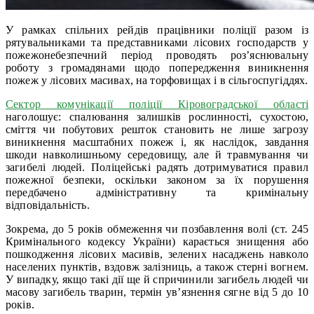
У рамках спільних рейдів працівники поліції разом із
рятувальниками та представниками лісових господарств у
пожежонебезпечний період проводять роз’яснювальну
роботу з громадянами щодо попередження виникнення
пожеж у лісових масивах, на торфовищах і в сільгоспугіддях.
Сектор комунікації поліції Кіровоградської області
наголошує: спалювання залишків рослинності, сухостою,
сміття чи побутових решток становить не лише загрозу
виникнення масштабних пожеж і, як наслідок, завдання
шкоди навколишньому середовищу, але й травмування чи
загибелі людей. Поліцейські радять дотримуватися правил
пожежної безпеки, оскільки законом за їх порушення
передбачено адміністративну та кримінальну
відповідальність.
Зокрема, до 5 років обмеження чи позбавлення волі (ст. 245
Кримінального кодексу України) карається знищення або
пошкодження лісових масивів, зелених насаджень навколо
населених пунктів, вздовж залізниць, а також стерні вогнем.
У випадку, якщо такі дії ще й спричинили загибель людей чи
масову загибель тварин, термін ув’язнення сягне від 5 до 10
років.