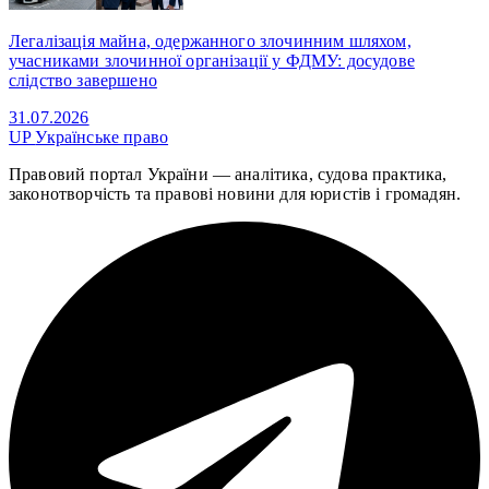
Легалізація майна, одержанного злочинним шляхом,
учасниками злочинної організації у ФДМУ: досудове
слідство завершено
31.07.2026
UP
Українське право
Правовий портал України — аналітика, судова практика,
законотворчість та правові новини для юристів і громадян.