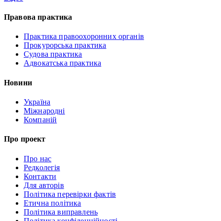
Правова практика
Практика правоохоронних органів
Прокурорська практика
Судова практика
Адвокатська практика
Новини
Україна
Міжнародні
Компаній
Про проект
Про нас
Редколегія
Контакти
Для авторів
Політика перевірки фактів
Етична політика
Політика виправлень
Політика конфіденційності