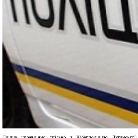
Слідче управління спільно з Кіберполіцією Луганської