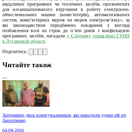
шкідливих програмних чи технічних засобів, призначених
для несанкціонованого втручання в роботу електронно-
обчислювальних машин (комп’ютерів), автоматизованих
систем, комп’ютерних мереж чи мереж електрозв’язку», за
які законодавством передбачено покарання у вигляді
позбавлення волі на строк до п’яти років з конфіскацією
програмних засобів, нагадали
у Слідчому управлінні ГУНП
в Луганській області
.
Поділитись:
Читайте також
—
Затримано двох коригувальників, які наводили удари рф по
Запоріжжю
04.08.2026