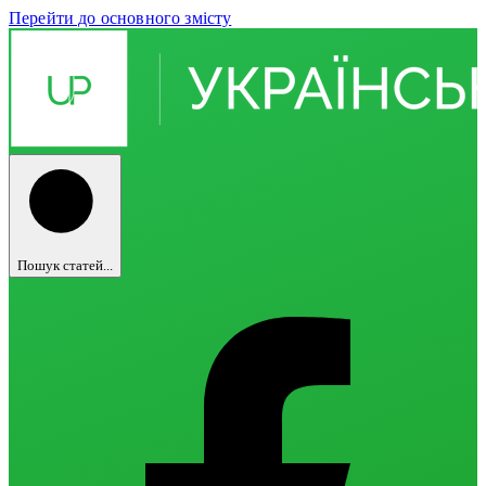
Перейти до основного змісту
Пошук статей...