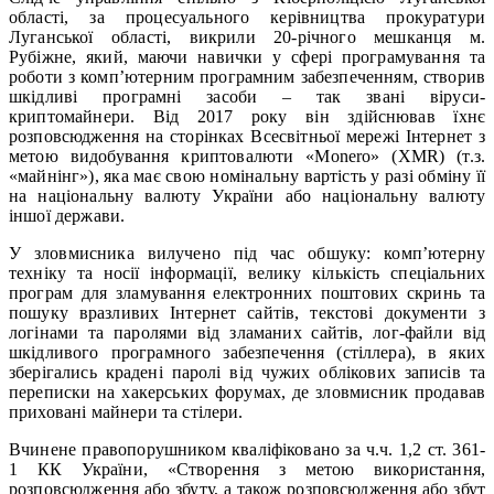
області, за процесуального керівництва прокуратури
Луганської області, викрили 20-річного мешканця м.
Рубіжне, який, маючи навички у сфері програмування та
роботи з комп’ютерним програмним забезпеченням, створив
шкідливі програмні засоби – так звані віруси-
криптомайнери. Від 2017 року він здійснював їхнє
розповсюдження на сторінках Всесвітньої мережі Інтернет з
метою видобування криптовалюти «Monero» (XMR) (т.з.
«майнінг»), яка має свою номінальну вартість у разі обміну її
на національну валюту України або національну валюту
іншої держави.
У зловмисника вилучено під час обшуку: комп’ютерну
техніку та носії інформації, велику кількість спеціальних
програм для зламування електронних поштових скринь та
пошуку вразливих Інтернет сайтів, текстові документи з
логінами та паролями від зламаних сайтів, лог-файли від
шкідливого програмного забезпечення (стіллера), в яких
зберігались крадені паролі від чужих облікових записів та
переписки на хакерських форумах, де зловмисник продавав
приховані майнери та стілери.
Вчинене правопорушником кваліфіковано за ч.ч. 1,2 ст. 361-
1 КК України, «Створення з метою використання,
розповсюдження або збуту, а також розповсюдження або збут