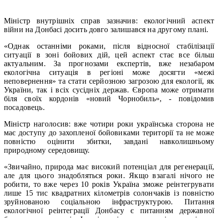
Міністр внутрішніх справ зазначив: екологічний аспект
війни на Донбасі досить довго залишався на другому плані.
«Однак останніми роками, після відносної стабілізації
ситуації в зоні бойових дій, цей аспект стає все більш
актуальним. За прогнозами експертів, вже незабаром
екологічна ситуація в регіоні може досягти «межі
неповернення» та стати серйозною загрозою для екології, як
України, так і всіх сусідніх держав. Європа може отримати
біля своїх кордонів «новий Чорнобиль», - повідомив
посадовець.
Міністр наголосив: вже чотири роки українська сторона не
має доступу до захопленої бойовиками території та не може
повністю оцінити збитки, завдані навколишньому
природному середовищу.
«Звичайно, природа має високий потенціал для регенерації,
але для цього знадобляться роки. Якщо взагалі нічого не
робити, то вже через 10 років Україна зможе реінтегрувати
лише 15 тис квадратних кілометрів солончаків із повністю
зруйнованою соціальною інфраструктурою. Питання
екологічної реінтеграції Донбасу є питанням державної