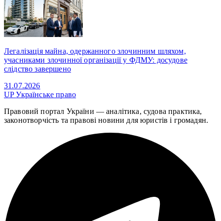
Легалізація майна, одержанного злочинним шляхом,
учасниками злочинної організації у ФДМУ: досудове
слідство завершено
31.07.2026
UP
Українське право
Правовий портал України — аналітика, судова практика,
законотворчість та правові новини для юристів і громадян.