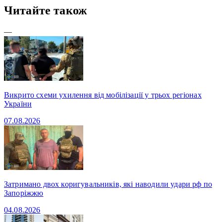
Читайте також
—
Викрито схеми ухилення від мобілізації у трьох регіонах
України
07.08.2026
Затримано двох коригувальників, які наводили удари рф по
Запоріжжю
04.08.2026