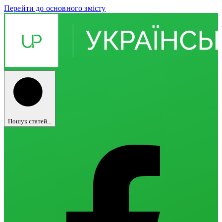
Перейти до основного змісту
Пошук статей...