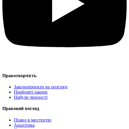
Правотворчість
Законопроекти на розгляді
Прийняті закони
Набули чинності
Правовий погляд
Право в мистецтві
Аналітика