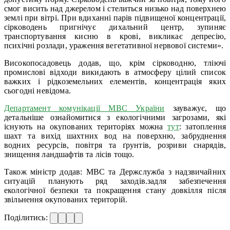
смог висить над джерелом і стелиться низько над поверхнею
землі при вітрі. При вдиханні парів підвищеної концентрації,
сірководень пригнічує дихальний центр, зупиняє
транспортування кисню в крові, викликає депресію,
психічні розлади, ураження вегетативної нервової системи».
Високопосадовець додав, що, крім сірководню, тліючі
промислові відходи викидають в атмосферу цілий список
важких і рідкоземельних елементів, концентрація яких
сьогодні невідома.
Департамент комунікації МВС України
зауважує, що
детальніше ознайомитися з екологічними загрозами, які
існують на окупованих територіях можна
тут
: затоплення
шахт та вихід шахтних вод на поверхню, забруднення
водних ресурсів, повітря та ґрунтів, розриви снарядів,
знищення ландшафтів та лісів тощо.
Також міністр додав: МВС та Держслужба з надзвичайних
ситуацій планують ряд заходів.задля забезпечення
екологічної безпеки та покращення стану довкілля після
звільнення окупованих територій.
Поділитись: