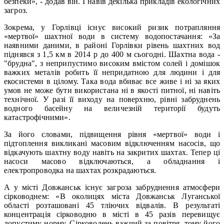
безпеки», - додав він. І навів декілька прикладів екологічних
загроз.
Зокрема, у Горлівці існує високий ризик потрапляння
«мертвої» шахтної води в систему водопостачання: «За
наявними даними, в районі Горлівки рівень шахтних вод
піднявся з 1,5 км в 2014 р до 400 м сьогодні. Шахтна вода -
"брудна", з неприпустимо високим вмістом солей і домішок
важких металів робить її непридатною для людини і для
екосистеми в цілому. Така вода вбиває все живе і ні за яких
умов не може бути використана ні в якості питної, ні навіть
технічної. У разі її виходу на поверхню, рівні забруднень
водного басейну на величезній території будуть
катастрофічними».
За його словами, підвищення рівня «мертвої» води і
підтоплення викликані масовим відключенням насосів, що
відкачують шахтну воду навіть на закритих шахтах. Тепер ці
насоси масово відключаються, а обладнання і
електропроводка на шахтах розкрадаються.
А у місті Довжанськ існує загроза забруднення атмосфери
сірководнем: «В околицях міста Довжанськ Луганської
області розташовані 45 тліючих відвалів. В результаті
концентрація сірководню в місті в 45 разів перевищує
допустиму норму. Сірководень важчий за повітря, тому його