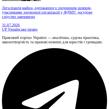
Легалізація майна, одержанного злочинним шляхом,
учасниками злочинної організації у ФДМУ: досудове
слідство завершено
31.07.2026
UP
Українське право
Правовий портал України — аналітика, судова практика,
законотворчість та правові новини для юристів і громадян.