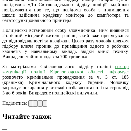
повідомив: «До Світловодського відділу поліції надійшло
повідомлення про те, що невідома особа з приміщення
школи здійснила крадіжку монітора до комп’ютера та
багатофункціонального принтера.
Поліцейські встановили особу зловмисника. Ним виявився
25-річний місцевий житель раніше, який вже притягувався
до відповідальності за крадіжки. Цього разу чоловік шляхом
підбору ключа проник до приміщення одного з робочих
кабінетів у навчальному закладі, звідки виніс техніку.
Викрадене майно продав за 700 гривень».
За матеріалами Світловодського відділу поліції
сектор
комунікації поліції Кіровоградської області інформує
:
розпочато кримінальне провадження за ч. 3 ст. 185
(крадіжка) Кримінального кодексу України. Чоловіку
загрожує покарання у вигляді позбавлення волі на строк від
3 до 6 років. Викрадене поліцейські вилучили.
Поділитись:
Читайте також
—