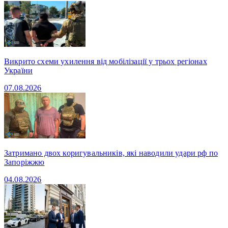
Викрито схеми ухилення від мобілізації у трьох регіонах
України
07.08.2026
Затримано двох коригувальників, які наводили удари рф по
Запоріжжю
04.08.2026