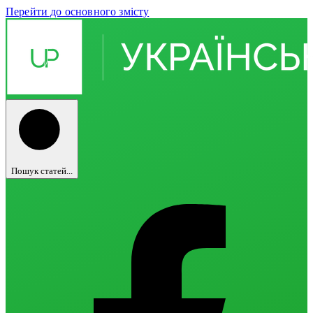
Перейти до основного змісту
Пошук статей...