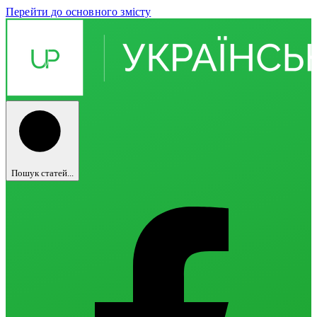
Перейти до основного змісту
Пошук статей...