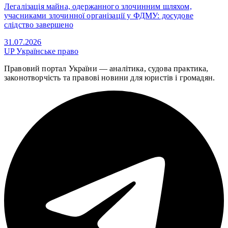
Легалізація майна, одержанного злочинним шляхом,
учасниками злочинної організації у ФДМУ: досудове
слідство завершено
31.07.2026
UP
Українське право
Правовий портал України — аналітика, судова практика,
законотворчість та правові новини для юристів і громадян.