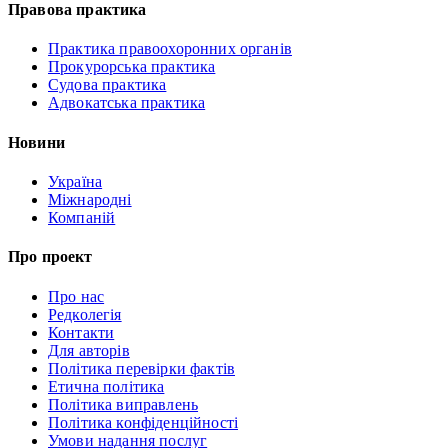
Правова практика
Практика правоохоронних органів
Прокурорська практика
Судова практика
Адвокатська практика
Новини
Україна
Міжнародні
Компаній
Про проект
Про нас
Редколегія
Контакти
Для авторів
Політика перевірки фактів
Етична політика
Політика виправлень
Політика конфіденційності
Умови надання послуг