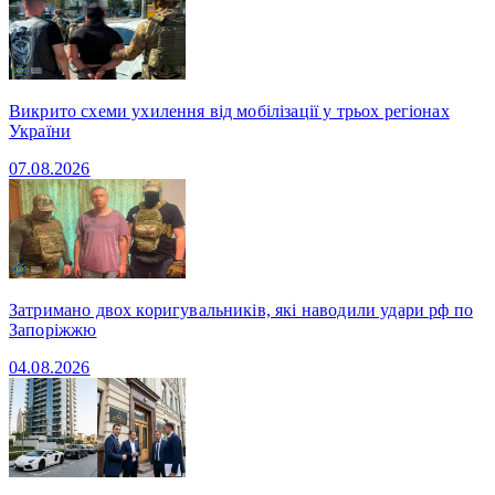
Викрито схеми ухилення від мобілізації у трьох регіонах
України
07.08.2026
Затримано двох коригувальників, які наводили удари рф по
Запоріжжю
04.08.2026