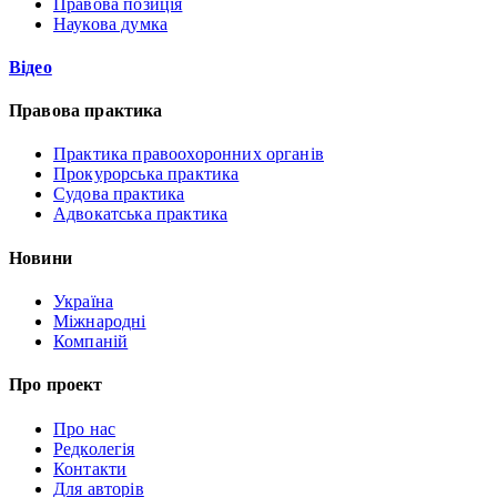
Правова позиція
Наукова думка
Відео
Правова практика
Практика правоохоронних органів
Прокурорська практика
Судова практика
Адвокатська практика
Новини
Україна
Міжнародні
Компаній
Про проект
Про нас
Редколегія
Контакти
Для авторів