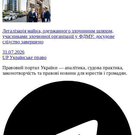
Легалізація майна, одержанного злочинним шляхом,
учасниками злочинної організації у ФДМУ: досудове
слідство завершено
31.07.2026
UP
Українське право
Правовий портал України — аналітика, судова практика,
законотворчість та правові новини для юристів і громадян.