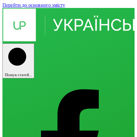
Перейти до основного змісту
Пошук статей...