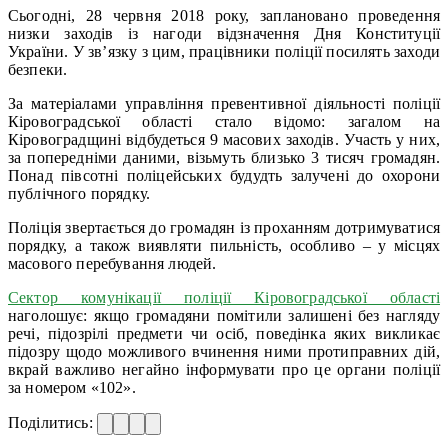
Сьогодні, 28 червня 2018 року, заплановано проведення
низки заходів із нагоди відзначення Дня Конституції
України. У зв’язку з цим, працівники поліції посилять заходи
безпеки.
За матеріалами управління превентивної діяльності поліції
Кіровоградської області стало відомо: загалом на
Кіровоградщині відбудеться 9 масових заходів. Участь у них,
за попередніми даними, візьмуть близько 3 тисяч громадян.
Понад півсотні поліцейських будудть залучені до охорони
публічного порядку.
Поліція звертається до громадян із проханням дотримуватися
порядку, а також виявляти пильність, особливо – у місцях
масового перебування людей.
Сектор комунікації поліції Кіровоградської області
наголошує: якщо громадяни помітили залишені без нагляду
речі, підозрілі предмети чи осіб, поведінка яких викликає
підозру щодо можливого вчинення ними протиправних дій,
вкрай важливо негайно інформувати про це органи поліції
за номером «102».
Поділитись: