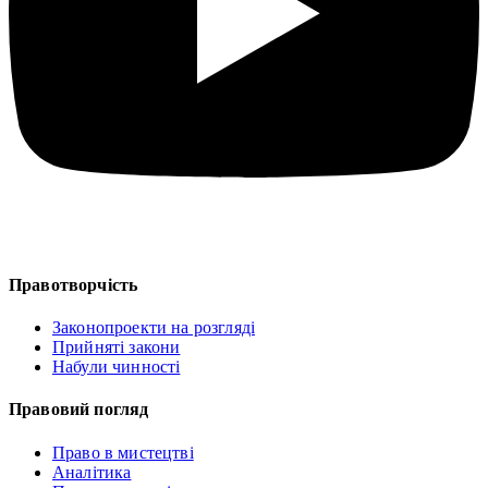
Правотворчість
Законопроекти на розгляді
Прийняті закони
Набули чинності
Правовий погляд
Право в мистецтві
Аналітика