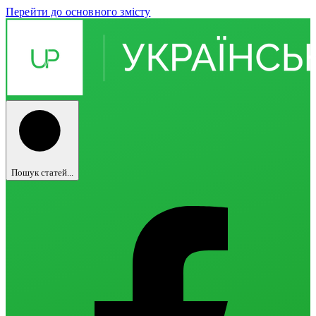
Перейти до основного змісту
Пошук статей...