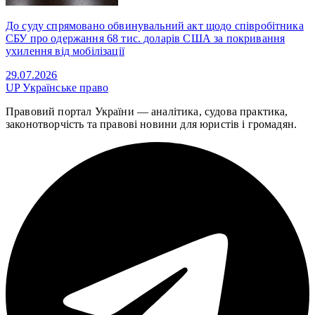
До суду спрямовано обвинувальний акт щодо співробітника
СБУ про одержання 68 тис. доларів США за покривання
ухилення від мобілізації
29.07.2026
UP
Українське право
Правовий портал України — аналітика, судова практика,
законотворчість та правові новини для юристів і громадян.