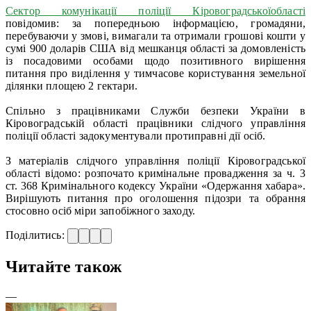
Сектор комунікації поліції Кіровоградськоїобласті
повідомив: за попередньою інформацією, громадяни,
перебуваючи у змові, вимагали та отримали грошові кошти у
сумі 900 доларів США від мешканця області за домовленість
із посадовими особами щодо позитивного вирішення
питання про виділення у тимчасове користування земельної
ділянки площею 2 гектари.
Спільно з працівниками Служби безпеки України в
Кіровоградській області працівники слідчого управління
поліції області задокументували протиправні дії осіб.
З матеріалів слідчого управління поліції Кіровоградської
області відомо: розпочато кримінальне провадження за ч. 3
ст. 368 Кримінального кодексу України «Одержання хабара».
Вирішують питання про оголошення підозри та обрання
стосовно осіб міри запобіжного заходу.
Поділитись:
Читайте також
—