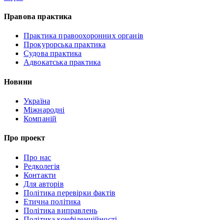
Правова практика
Практика правоохоронних органів
Прокурорська практика
Судова практика
Адвокатська практика
Новини
Україна
Міжнародні
Компаній
Про проект
Про нас
Редколегія
Контакти
Для авторів
Політика перевірки фактів
Етична політика
Політика виправлень
Політика конфіденційності