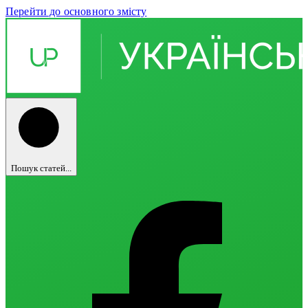
Перейти до основного змісту
Пошук статей...