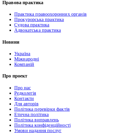
Правова практика
Практика правоохоронних органів
Прокурорська практика
Судова практика
Адвокатська практика
Новини
Україна
Міжнародні
Компаній
Про проект
Про нас
Редколегія
Контакти
Для авторів
Політика перевірки фактів
Етична політика
Політика виправлень
Політика конфіденційності
Умови надання послуг