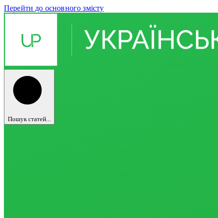
Перейти до основного змісту
Пошук статей...