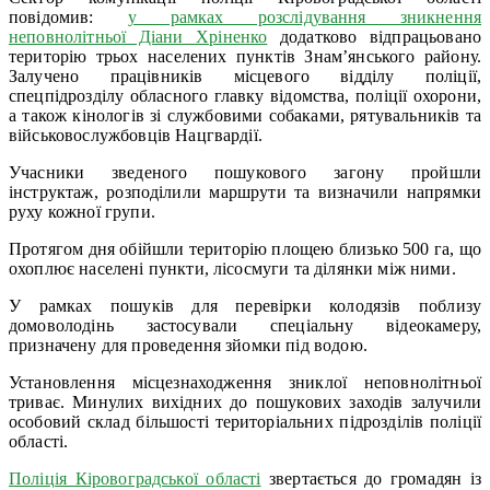
повідомив:
у рамках розслідування зникнення
неповнолітньої Діани Хріненко
додатково відпрацьовано
територію трьох населених пунктів Знам’янського району.
Залучено працівників місцевого відділу поліції,
спецпідрозділу обласного главку відомства, поліції охорони,
а також кінологів зі службовими собаками, рятувальників та
військовослужбовців Нацгвардії.
Учасники зведеного пошукового загону пройшли
інструктаж, розподілили маршрути та визначили напрямки
руху кожної групи.
Протягом дня обійшли територію площею близько 500 га, що
охоплює населені пункти, лісосмуги та ділянки між ними.
У рамках пошуків для перевірки колодязів поблизу
домоволодінь застосували спеціальну відеокамеру,
призначену для проведення зйомки під водою.
Установлення місцезнаходження зниклої неповнолітньої
триває. Минулих вихідних до пошукових заходів залучили
особовий склад більшості територіальних підрозділів поліції
області.
Поліція Кіровоградської області
звертається до громадян із