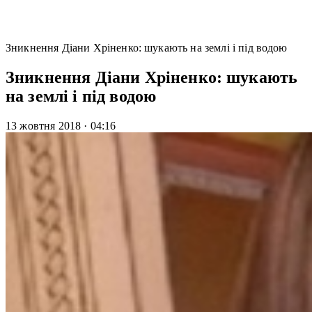
Зникнення Діани Хріненко: шукають на землі і під водою
Зникнення Діани Хріненко: шукають
на землі і під водою
13 жовтня 2018
·
04:16