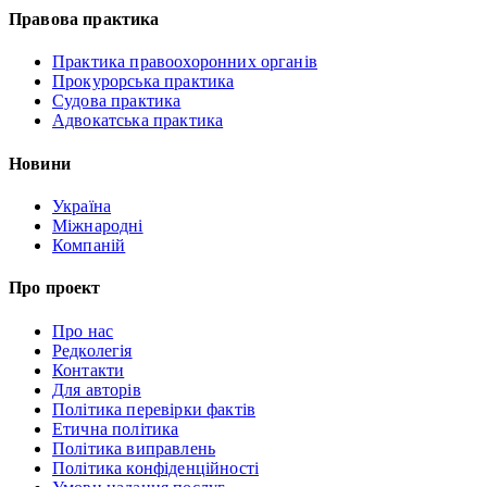
Правова практика
Практика правоохоронних органів
Прокурорська практика
Судова практика
Адвокатська практика
Новини
Україна
Міжнародні
Компаній
Про проект
Про нас
Редколегія
Контакти
Для авторів
Політика перевірки фактів
Етична політика
Політика виправлень
Політика конфіденційності