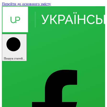
Перейти до основного змісту
Пошук статей...