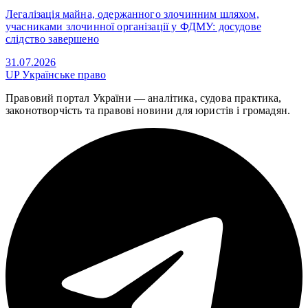
Легалізація майна, одержанного злочинним шляхом,
учасниками злочинної організації у ФДМУ: досудове
слідство завершено
31.07.2026
UP
Українське право
Правовий портал України — аналітика, судова практика,
законотворчість та правові новини для юристів і громадян.