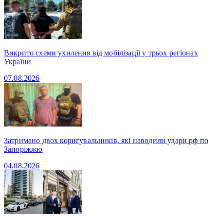
Викрито схеми ухилення від мобілізації у трьох регіонах
України
07.08.2026
Затримано двох коригувальників, які наводили удари рф по
Запоріжжю
04.08.2026