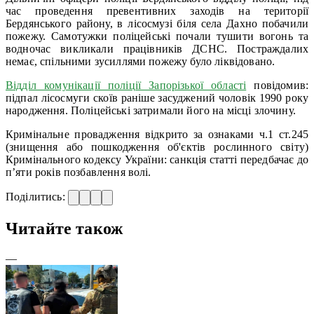
час проведення превентивних заходів на території
Бердянського району, в лісосмузі біля села Дахно побачили
пожежу. Самотужки поліцейські почали тушити вогонь та
водночас викликали працівників ДСНС. Постраждалих
немає, спільними зусиллями пожежу було ліквідовано.
Відділ комунікації поліції Запорізької області
повідомив:
підпал лісосмуги скоїв раніше засуджений чоловік 1990 року
народження. Поліцейські затримали його на місці злочину.
Кримінальне провадження відкрито за ознаками ч.1 ст.245
(знищення або пошкодження об'єктів рослинного світу)
Кримінального кодексу України: санкція статті передбачає до
п’яти років позбавлення волі.
Поділитись:
Читайте також
—