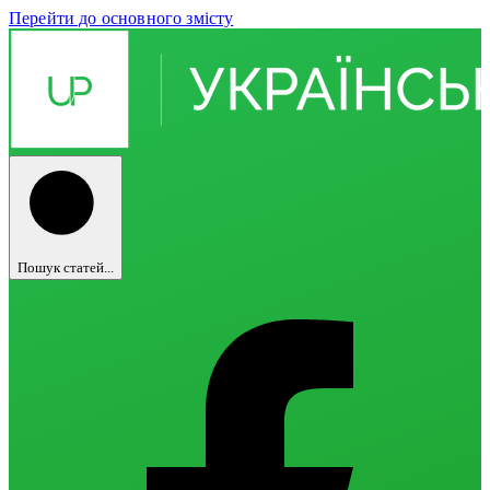
Перейти до основного змісту
Пошук статей...