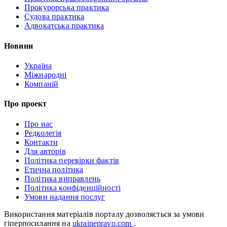
Прокурорська практика
Судова практика
Адвокатська практика
Новини
Україна
Міжнародні
Компаній
Про проект
Про нас
Редколегія
Контакти
Для авторів
Політика перевірки фактів
Етична політика
Політика виправлень
Політика конфіденційності
Умови надання послуг
Використання матеріалів порталу дозволяється за умови
гіперпосилання на
ukrainepravo.com
.