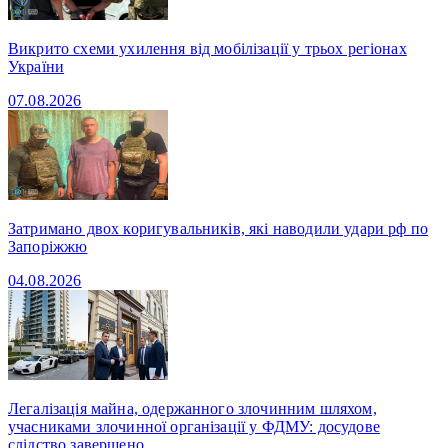
Викрито схеми ухилення від мобілізації у трьох регіонах
України
07.08.2026
Затримано двох коригувальників, які наводили удари рф по
Запоріжжю
04.08.2026
Легалізація майна, одержанного злочинним шляхом,
учасниками злочинної організації у ФДМУ: досудове
слідство завершено