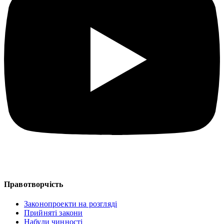
Правотворчість
Законопроекти на розгляді
Прийняті закони
Набули чинності