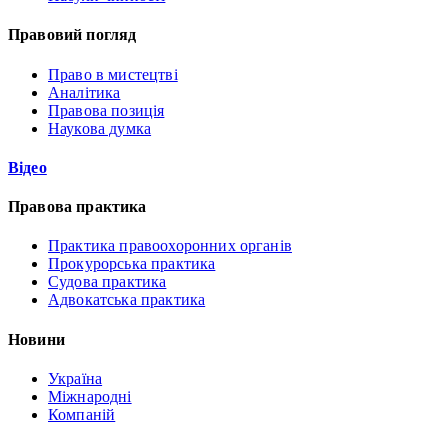
Правовий погляд
Право в мистецтві
Аналітика
Правова позиція
Наукова думка
Відео
Правова практика
Практика правоохоронних органів
Прокурорська практика
Судова практика
Адвокатська практика
Новини
Україна
Міжнародні
Компаній