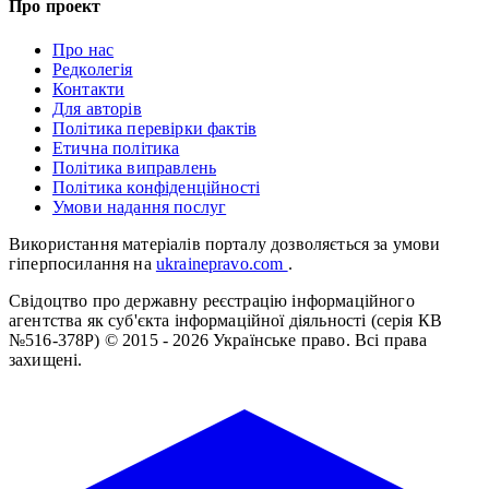
Про проект
Про нас
Редколегія
Контакти
Для авторів
Політика перевірки фактів
Етична політика
Політика виправлень
Політика конфіденційності
Умови надання послуг
Використання матеріалів порталу дозволяється за умови
гіперпосилання на
ukrainepravo.com
.
Свідоцтво про державну реєстрацію інформаційного
агентства як суб'єкта інформаційної діяльності (серія КВ
№516-378Р)
© 2015 - 2026 Українське право. Всі права
захищені.