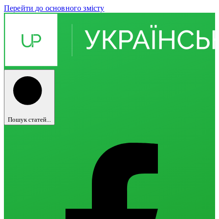
Перейти до основного змісту
Пошук статей...