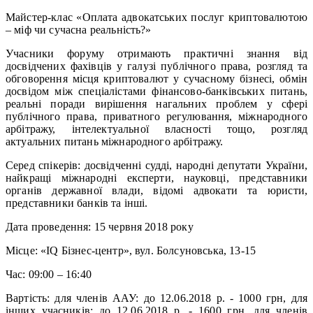
Майстер-клас «Оплата адвокатських послуг криптовалютою
– міф чи сучасна реальність?»
Учасники форуму отримають практичні знання від
досвідчених фахівців у галузі публічного права, розгляд та
обговорення місця криптовалют у сучасному бізнесі, обмін
досвідом між спеціалістами фінансово-банківських питань,
реальні поради вирішення нагальних проблем у сфері
публічного права, приватного регулювання, міжнародного
арбітражу, інтелектуальної власності тощо, розгляд
актуальних питань міжнародного арбітражу.
Серед спікерів: досвідченні судді, народні депутати України,
найкращі міжнародні експерти, науковці, представники
органів державної влади, відомі адвокати та юристи,
представники банків та інші.
Дата проведення: 15 червня 2018 року
Місце: «IQ Бізнес-центр», вул. Болсуновська, 13-15
Час: 09:00 – 16:40
Вартість: для членів ААУ: до 12.06.2018 р. - 1000 грн, для
інших учасників: до 12.06.2018 р. - 1600 грн, для членів