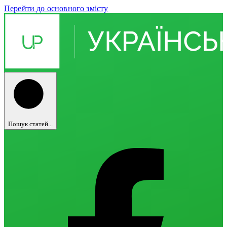
Перейти до основного змісту
Пошук статей...