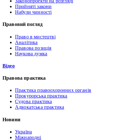
Законопроекти на розгляді
Прийняті закони
Набули чинності
Правовий погляд
Право в мистецтві
Аналітика
Правова позиція
Наукова думка
Відео
Правова практика
Практика правоохоронних органів
Прокурорська практика
Судова практика
Адвокатська практика
Новини
Україна
Міжнародні