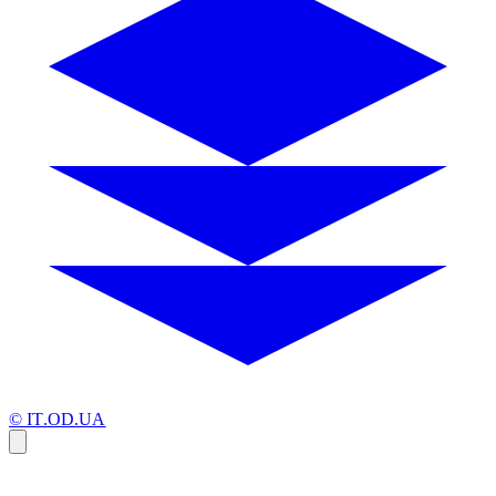
© IT.OD.UA