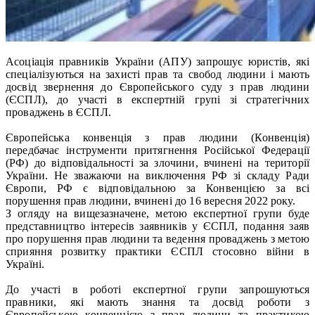
Асоціація правників України (АПУ) запрошує юристів, які
спеціалізуються на захисті прав та свобод людини і мають
досвід звернення до Європейського суду з прав людини
(ЄСПЛ), до участі в експертній групі зі стратегічних
проваджень в ЄСПЛ.
Європейська конвенція з прав людини (Конвенція)
передбачає інструменти притягнення Російської Федерації
(РФ) до відповідальності за злочини, вчинені на території
України. Не зважаючи на виключення РФ зі складу Ради
Європи, РФ є відповідальною за Конвенцією за всі
порушення прав людини, вчинені до 16 вересня 2022 року.
З огляду на вищезазначене, метою експертної групи буде
представництво інтересів заявників у ЄСПЛ, подання заяв
про порушення прав людини та ведення проваджень з метою
сприяння розвитку практики ЄСПЛ стосовно війни в
Україні.
До участі в роботі експертної групи запрошуються
правники, які мають знання та досвід роботи з
Європейською конвенцією з прав людини та практикою