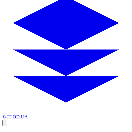
© IT.OD.UA