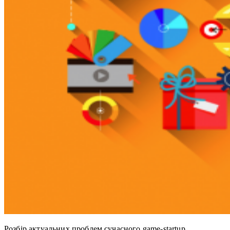
Розбір актуальних проблем сучасного game-startup