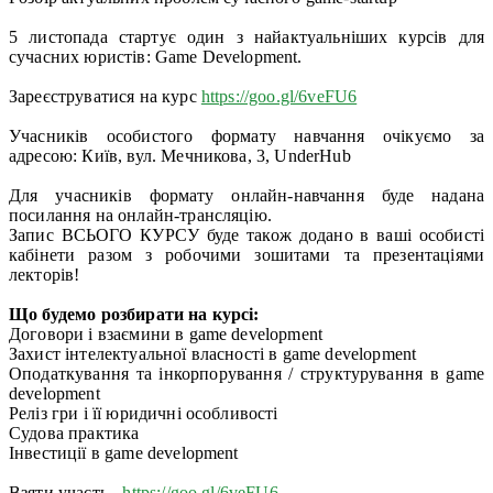
5 листопада стартує один з найактуальніших курсів для
сучасних юристів: Game Development.
Зареєструватися на курс
https://goo.gl/6veFU6
Учасників особистого формату навчання очікуємо за
адресою: Київ, вул. Мечникова, 3, UnderHub
Для учасників формату онлайн-навчання буде надана
посилання на онлайн-трансляцію.
Запис ВСЬОГО КУРСУ буде також додано в ваші особисті
кабінети разом з робочими зошитами та презентаціями
лекторів!
Що будемо розбирати на курсі:
Договори і взаємини в game development
Захист інтелектуальної власності в game development
Оподаткування та інкорпорування / структурування в game
development
Реліз гри і її юридичні особливості
Судова практика
Інвестиції в game development
Взяти участь -
https://goo.gl/6veFU6