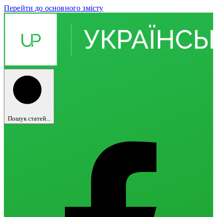
Перейти до основного змісту
Пошук статей...