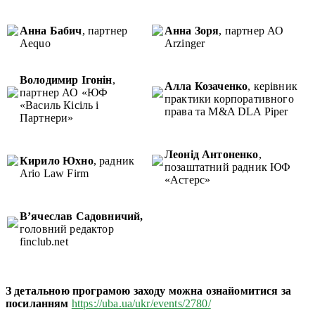
Анна Бабич
, партнер
Анна Зоря
, партнер АО
Aequo
Arzinger
Володимир Ігонін
,
Алла Козаченко
, керівник
партнер АО «ЮФ
практики корпоративного
«Василь Кісіль і
права та M&A DLA Piper
Партнери»
Леонід Антоненко
,
Кирило Юхно
, радник
позаштатний радник ЮФ
Ario Law Firm
«Астерс»
В’ячеслав Садовничий,
головний редактор
finclub.net
З детальною програмою заходу можна ознайомитися за
посиланням
https://uba.ua/ukr/events/2780/