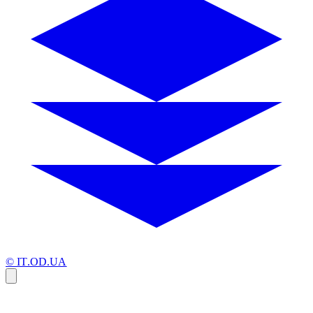
© IT.OD.UA