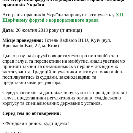
правників України
Асоціація правників України запрошує взяти участь у
XІІ
Щорічному форумі з корпоративного права
Дата:
26 жовтня 2018 року (п’ятниця)
Місце проведення:
Готель Radisson BLU, Kyiv (вул.
Ярославів Вал, 22, м. Київ)
Цього разу на форумі говоритимемо про нинішній стан
справ галузі та перспективи на майбутнє, аналізуватимемо
прийняті закони та ознайомимось з першим досвідом їх
застосування. Традиційно учасники матимуть можливість
поспілкуватись із суддями, законодавцями та
представниками регулятора.
Серед учасників та доповідачів очікуються провідні фахівці
галузі, представники регуляторних органів, суддівського
корпусу та спеціалізованих державних установ.
Серед тем до обговорення:
• Фондовий ринок: куди йдемо?