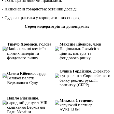
• ТОВ. Гра за новими правилами;
• Акціонерні товариства: останній досвід;
• Судова практика у корпоративних спорах;
Серед модераторів та доповідачів:
Тимур Хромаєв
, голова
Максим Лібанов
, член
Національної комісії з
Національної комісії з
цінних паперів та
цінних паперів та
фондового ринку
фондового ринку
Оляна Гордієнко
, директор
Олена Кібенко,
суддя
з управління Європейського
Великої палати
банку реконструкції і
Верховного Суду
розвитку (ЄБРР)
Павло Різаненко
,
Микола Стеценко
,
народний депутат VIII
керуючий партнер
скликання Верховної
AVELLUM
Ради України