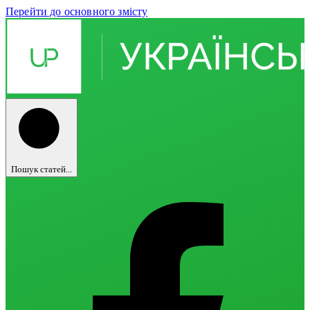
Перейти до основного змісту
Пошук статей...