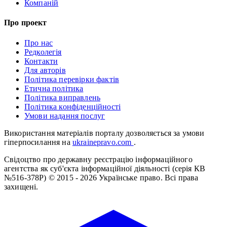
Компаній
Про проект
Про нас
Редколегія
Контакти
Для авторів
Політика перевірки фактів
Етична політика
Політика виправлень
Політика конфіденційності
Умови надання послуг
Використання матеріалів порталу дозволяється за умови
гіперпосилання на
ukrainepravo.com
.
Свідоцтво про державну реєстрацію інформаційного
агентства як суб'єкта інформаційної діяльності (серія КВ
№516-378Р)
© 2015 - 2026 Українське право. Всі права
захищені.