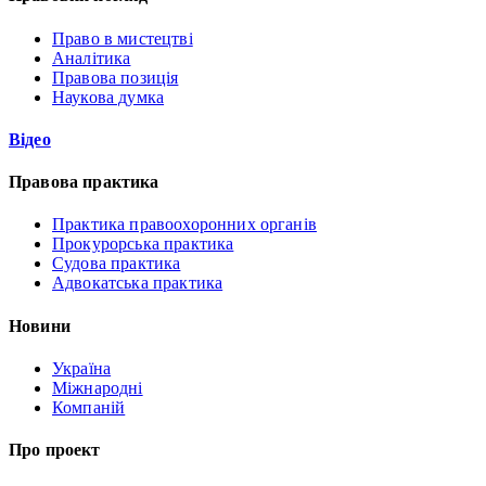
Право в мистецтві
Аналітика
Правова позиція
Наукова думка
Відео
Правова практика
Практика правоохоронних органів
Прокурорська практика
Судова практика
Адвокатська практика
Новини
Україна
Міжнародні
Компаній
Про проект