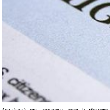
Австрійський уряд оприлюднив плани із обмеження