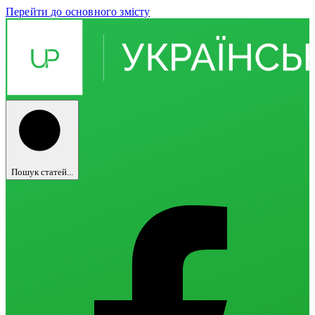
Перейти до основного змісту
Пошук статей...