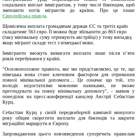
соціальних виплат іммігрантам, у тому числі біженцям, щоб
зменшити потік мігрантів до країни. Про це пише
Європейська правда
.
Щомісячна виплата громадянам держав ЄС та третіх країн
складатиме 563 євро. Її можна буде збільшити до 863 євро
(таку мінімальну суму отримують австрійці) у тому випадку,
якщо мігрант складе тест з німецької мови.
Іммігранти зможуть вимагати виплати лише після п’яти
років перебування у країні.
"Основоположне правило, яке ми представляємо, це те, що
німецька мова стане ключовим фактором для отримання
повної мінімальної допомоги… Це означає що той, хто
володіє недостатніми мовними навиками, не зможе
претендувати на повну мінімальну допомогу", - заявив у
понеділок на пресс-конференції канцлер Австрії Себастіан
Курц.
Себастіан Курц у своїй передвиборчій кампанії минулого
року обіцяв скоротити виплати для біженців та закрити
міграційні маршрути в Європу.
Запровадження цього нововведення суперечить правилам