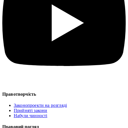
Правотворчість
Законопроекти на розгляді
Прийняті закони
Набули чинності
Правовий погляд