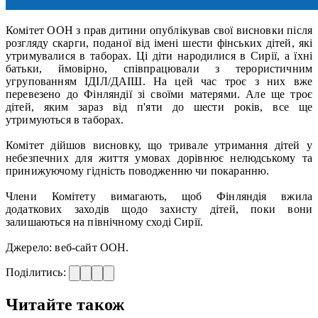
Комітет ООН з прав дитини опублікував свої висновки після
розгляду скарги, поданої від імені шести фінських дітей, які
утримувалися в таборах. Ці діти народилися в Сирії, а їхні
батьки, ймовірно, співпрацювали з терористичним
угрупованням ІДІЛ/ДАІШ. На цей час троє з них вже
перевезено до Фінляндії зі своїми матерями. Але ще троє
дітей, яким зараз від п'яти до шести років, все ще
утримуються в таборах.
Комітет дійшов висновку, що тривале утримання дітей у
небезпечних для життя умовах дорівнює нелюдському та
принижуючому гідність поводженню чи покаранню.
Члени Комітету вимагають, щоб Фінляндія вжила
додаткових заходів щодо захисту дітей, поки вони
залишаються на північному сході Сирії.
Джерело: веб-сайт ООН.
Поділитись:
Читайте також