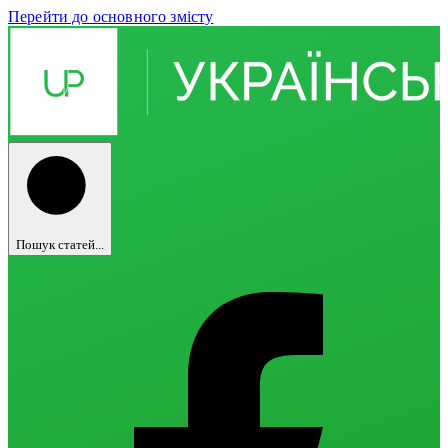
Перейти до основного змісту
Пошук статей...