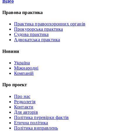
Відео
Правова практика
Практика правоохоронних органів
Прокурорська практика
Судова практика
Адвокатська практика
Новини
Україна
Міжнародні
Компаній
Про проект
Про нас
Редколегія
Контакти
Для авторів
Політика перевірки фактів
Етична політика
Політика виправлень