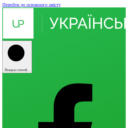
Перейти до основного змісту
Пошук статей...