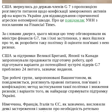
США звернулись до держав-членів G 7 з пропозицією
розглянути питання щодо конфіскації заморожених активів
рф на користь України для відшкодування спричиненої
агресією непомірної шкоди. Про це
повідомляє
УНН з
посиланням на Financial Times.
За словами джерел, цього місяця цю тему обговорювали як
міністри фінансів G7, так і їхні заступники, у яких йшлося
про те, як розробити таку політику й оцінити пов'язані з нею
ризики.
США за підтримки Великої Британії, Японії та Канади
запропонували продовжити підготовчу роботу, щоб
підготувати варіанти до потенційної зустрічі лідерів G7
приблизно 24 лютого, зазначає видання.
Три робочі групи, запропоновані Вашингтоном, як
повідомляється, розглянуть правові питання, пов'язані з
конфіскацією; метод застосування такої політики і зниження
ризиків; і варіанти того, як найкраще спрямувати підтримку
Україні.
Німеччина, Франція, Італія та ЄС, як зазначено, висловили
деякі застереження і заявили про необхідність ретельно