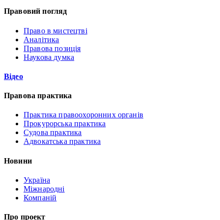
Правовий погляд
Право в мистецтві
Аналітика
Правова позиція
Наукова думка
Відео
Правова практика
Практика правоохоронних органів
Прокурорська практика
Судова практика
Адвокатська практика
Новини
Україна
Міжнародні
Компаній
Про проект