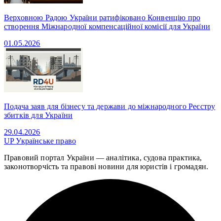
Верховною Радою України ратифіковано Конвенцію про
створення Міжнародної компенсаційної комісії для України
01.05.2026
Подача заяв для бізнесу та держави до міжнародного Реєстру
збитків для України
29.04.2026
UP
Українське право
Правовий портал України — аналітика, судова практика,
законотворчість та правові новини для юристів і громадян.