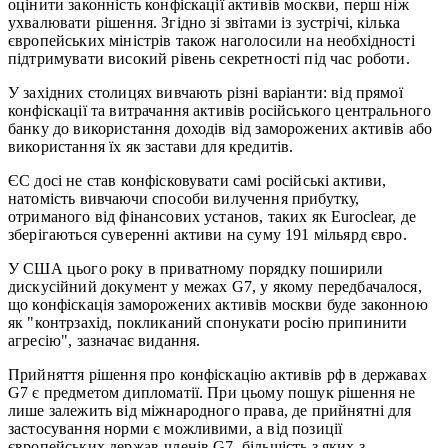
оцінити законність конфіскації активів москви, перш ніж
ухвалювати рішення. Згідно зі звітами із зустрічі, кілька
європейських міністрів також наголосили на необхідності
підтримувати високий рівень секретності під час роботи.
У західних столицях вивчають різні варіанти: від прямої
конфіскації та витрачання активів російського центрального
банку до використання доходів від заморожених активів або
використання їх як застави для кредитів.
ЄС досі не став конфісковувати самі російські активи,
натомість вивчаючи способи вилучення прибутку,
отриманого від фінансових установ, таких як Euroclear, де
зберігаються суверенні активи на суму 191 мільярд євро.
У США цього року в приватному порядку поширили
дискусійний документ у межах G7, у якому передбачалося,
що конфіскація заморожених активів москви буде законною
як "контрзахід, покликаний спонукати росію припинити
агресію", зазначає видання.
Прийняття рішення про конфіскацію активів рф в державах
G7 є предметом дипломатії. При цьому пошук рішення не
лише залежить від міжнародного права, де прийнятні для
застосування норми є можливими, а від позиції
європейських держав-членів G7, більшість з яких з