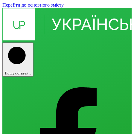
Перейти до основного змісту
Пошук статей...