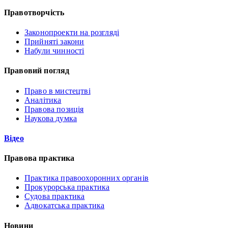
Правотворчість
Законопроекти на розгляді
Прийняті закони
Набули чинності
Правовий погляд
Право в мистецтві
Аналітика
Правова позиція
Наукова думка
Відео
Правова практика
Практика правоохоронних органів
Прокурорська практика
Судова практика
Адвокатська практика
Новини