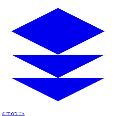
© IT.OD.UA