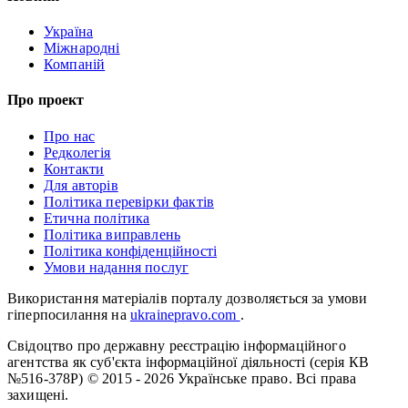
Україна
Міжнародні
Компаній
Про проект
Про нас
Редколегія
Контакти
Для авторів
Політика перевірки фактів
Етична політика
Політика виправлень
Політика конфіденційності
Умови надання послуг
Використання матеріалів порталу дозволяється за умови
гіперпосилання на
ukrainepravo.com
.
Свідоцтво про державну реєстрацію інформаційного
агентства як суб'єкта інформаційної діяльності (серія КВ
№516-378Р)
© 2015 - 2026 Українське право. Всі права
захищені.