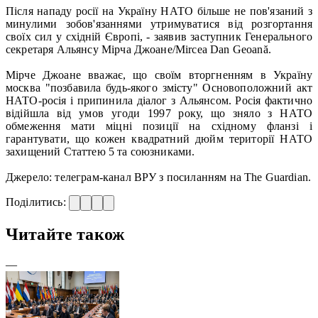
Після нападу росії на Україну НАТО більше не пов'язаний з
минулими зобов'язаннями утримуватися від розгортання
своїх сил у східній Європі, - заявив заступник Генерального
секретаря Альянсу Мірча Джоане/Mircea Dan Geoană.
Мірче Джоане вважає, що своїм вторгненням в Україну
москва "позбавила будь-якого змісту" Основоположний акт
НАТО-росія і припинила діалог з Альянсом. Росія фактично
відійшла від умов угоди 1997 року, що зняло з НАТО
обмеження мати міцні позиції на східному фланзі і
гарантувати, що кожен квадратний дюйм території НАТО
захищений Статтею 5 та союзниками.
Джерело: телеграм-канал ВРУ з посиланням на The Guardian.
Поділитись:
Читайте також
—