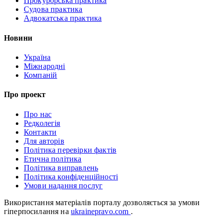
Прокурорська практика
Судова практика
Адвокатська практика
Новини
Україна
Міжнародні
Компаній
Про проект
Про нас
Редколегія
Контакти
Для авторів
Політика перевірки фактів
Етична політика
Політика виправлень
Політика конфіденційності
Умови надання послуг
Використання матеріалів порталу дозволяється за умови
гіперпосилання на
ukrainepravo.com
.