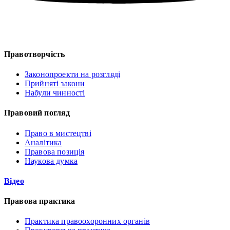
Правотворчість
Законопроекти на розгляді
Прийняті закони
Набули чинності
Правовий погляд
Право в мистецтві
Аналітика
Правова позиція
Наукова думка
Відео
Правова практика
Практика правоохоронних органів