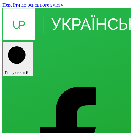
Перейти до основного змісту
Пошук статей...