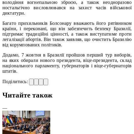
володіння вогнепальною зброєю, а також неодноразово
ностальгічно висловлювався на захист часів військової
диктатури.
Багато прихильників Болсонару вважають його рятівником
країни, і переконані, що він забезпечить безпеку Бразилії,
підтримає традиційні цінності, а також виступатиме проти
легалізації абортів. Він також заявляв, що очистить Бразилію
від корумпованих політиків.
Додамо, 7 жовтня в Бразилії пройшов перший тур виборів,
на яких обирали нового президента, віце-президента, склад
національного парламенту, губернаторів і віце-губернаторів
штатів.
Поділитись:
Читайте також
—