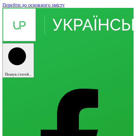
Перейти до основного змісту
Пошук статей...