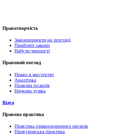
Правотворчість
Законопроекти на розгляді
Прийняті закони
Набули чинності
Правовий погляд
Право в мистецтві
Аналітика
Правова позиція
Наукова думка
Відео
Правова практика
Практика правоохоронних органів
Прокурорська практика