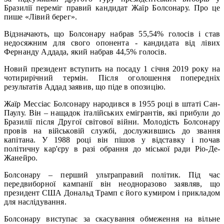
Бразилії переміг правий кандидат Жаїр Болсонару. Про це
пише «Лівий берег».
Відзначають, що Болсонару набрав 55,54% голосів і став
недосяжним для свого опонента - кандидата від лівих
Фернанду Аддада, який набрав 44,5% голосів.
Новий президент вступить на посаду 1 січня 2019 року на
чотирирічний термін. Після оголошення попередніх
результатів Аддад заявив, що піде в опозицію.
Жаїр Мессіас Болсонару народився в 1955 році в штаті Сан-
Паулу. Він – нащадок італійських емігрантів, які прибули до
Бразилії після Другої світової війни. Молодість Болсонару
провів на військовій службі, дослужившись до звання
капітана. У 1988 році він пішов у відставку і почав
політичну кар'єру в разі обрання до міської ради Ріо-Де-
Жанейро.
Болсонару – перший ультраправий політик. Під час
передвиборної кампанії він неодноразово заявляв, що
президент США Дональд Трамп є його кумиром і прикладом
для наслідування.
Болсонару виступає за скасування обмеження на вільне