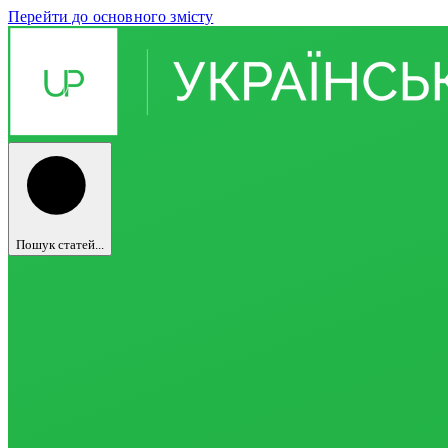
Перейти до основного змісту
Пошук статей...