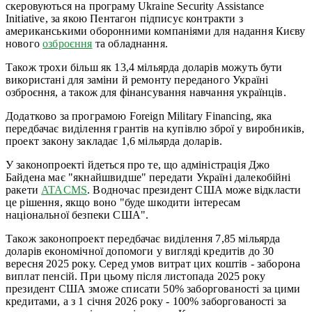
скеровуються на програму Ukraine Security Assistance
Initiative, за якою Пентагон підписує контракти з
американськими оборонними компаніями для надання Києву
нового
озброєння
та обладнання.
Також трохи більш як 13,4 мільярда доларів можуть бути
використані для заміни й ремонту переданого Україні
озброєння, а також для фінансування навчання українців.
Додатково за програмою Foreign Military Financing, яка
передбачає виділення грантів на купівлю зброї у виробників,
проект закону закладає 1,6 мільярда доларів.
У законопроекті йдеться про те, що адміністрація Джо
Байдена має "якнайшвидше" передати Україні далекобійні
ракети
ATACMS
. Водночас президент США може відкласти
це рішення, якщо воно "буде шкодити інтересам
національної безпеки США".
Також законопроект передбачає виділення 7,85 мільярда
доларів економічної допомоги у вигляді кредитів до 30
вересня 2025 року. Серед умов витрат цих коштів - заборона
виплат пенсій. При цьому після листопада 2025 року
президент США зможе списати 50% заборгованості за цими
кредитами, а з 1 січня 2026 року - 100% заборгованості за