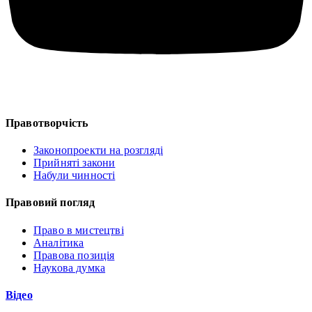
Правотворчість
Законопроекти на розгляді
Прийняті закони
Набули чинності
Правовий погляд
Право в мистецтві
Аналітика
Правова позиція
Наукова думка
Відео