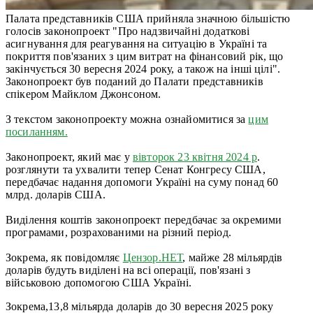
Палата представників США прийняла значною більшістю
голосів законопроект "Про надзвичайні додаткові
асигнування для реагування на ситуацію в Україні та
покриття пов'язаних з цим витрат на фінансовий рік, що
закінчується 30 вересня 2024 року, а також на інші цілі".
Законопроект був поданий до Палати представників
спікером Майклом Джонсоном.
З текстом законопроекту можна ознайомитися за
цим
посиланням.
Законопроект, який має у
вівторок 23 квітня 2024 р
.
розглянути та ухвалити тепер Сенат Конгресу США,
передбачає надання допомоги Україні на суму понад 60
млрд. доларів США.
Виділення коштів законопроект передбачає за окремими
програмами, розрахованими на різний період.
Зокрема, як повідомляє
Цензор.НЕТ
, майже 28 мільярдів
доларів будуть виділені на всі операції, пов'язані з
військовою допомогою США Україні.
Зокрема,13,8 мільярда доларів до 30 вересня 2025 року