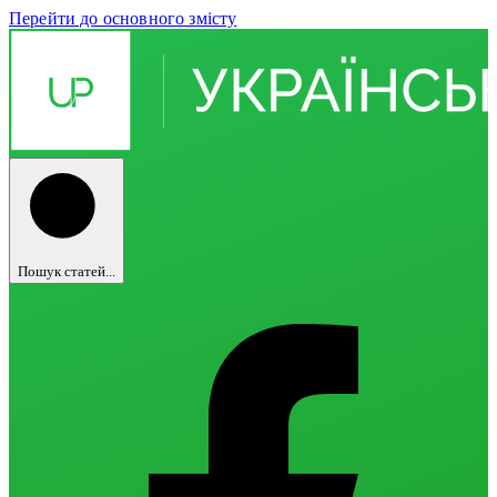
Перейти до основного змісту
Пошук статей...