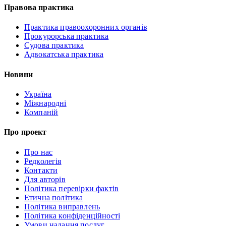
Правова практика
Практика правоохоронних органів
Прокурорська практика
Судова практика
Адвокатська практика
Новини
Україна
Міжнародні
Компаній
Про проект
Про нас
Редколегія
Контакти
Для авторів
Політика перевірки фактів
Етична політика
Політика виправлень
Політика конфіденційності
Умови надання послуг