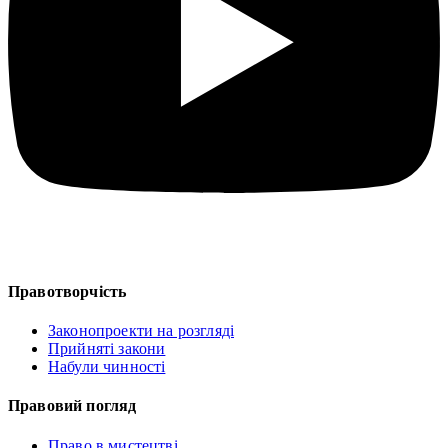
Правотворчість
Законопроекти на розгляді
Прийняті закони
Набули чинності
Правовий погляд
Право в мистецтві