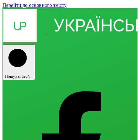
Перейти до основного змісту
Пошук статей...