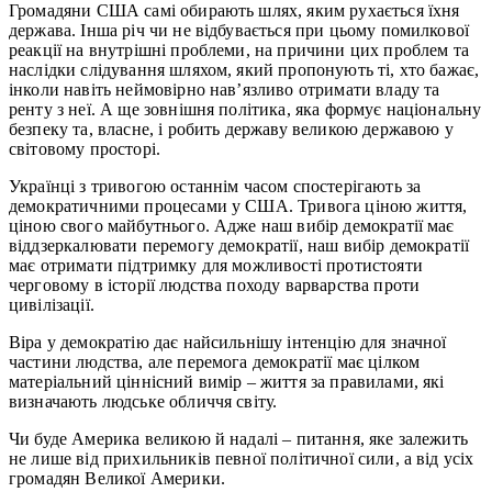
Громадяни США самі обирають шлях, яким рухається їхня
держава. Інша річ чи не відбувається при цьому помилкової
реакції на внутрішні проблеми, на причини цих проблем та
наслідки слідування шляхом, який пропонують ті, хто бажає,
інколи навіть неймовірно нав’язливо отримати владу та
ренту з неї. А ще зовнішня політика, яка формує національну
безпеку та, власне, і робить державу великою державою у
світовому просторі.
Українці з тривогою останнім часом спостерігають за
демократичними процесами у США. Тривога ціною життя,
ціною свого майбутнього. Адже наш вибір демократії має
віддзеркалювати перемогу демократії, наш вибір демократії
має отримати підтримку для можливості протистояти
черговому в історії людства походу варварства проти
цивілізації.
Віра у демократію дає найсильнішу інтенцію для значної
частини людства, але перемога демократії має цілком
матеріальний ціннісний вимір – життя за правилами, які
визначають людське обличчя світу.
Чи буде Америка великою й надалі – питання, яке залежить
не лише від прихильників певної політичної сили, а від усіх
громадян Великої Америки.