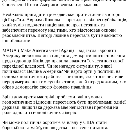
Сполучені Штати Америки великою державою.
Необхідно пригадати громадянське протистояння з історії
цієї країни. Авраам Лінкольн – президент від республіканців,
який зумів подолати національне протистояння та
забезпечити перемогу над тими, хто відстоював основи
рабовласництва. Відтоді людина перестала бути власністю
іншої людини.
MAGA ( Make America Great Again) – від гасла «зробити
Америку великою» до знищення демократичного ставлення
щодо однопартійців, до правила вважати їх частиною своєї
перехідної власності. Чи не нагадує ситуація ту, з якої
починалася Велика Америка? Чи варто бути у політиці на
основах політичного рабства – питання, яке стоїть не лише
перед американським суспільством, але й перед кожним, хто
обрав демократію своєю формою правління.
Зріла демократія має зрілі проблеми, які в умовах
геополітичних відносин перестають бути проблемами однієї
держави, якщо така держава має непідставні претензії на
роль одного з геополітичних лідерів.
Чи може політична боротьба за владу у США стати
боротьбою за майбутнє людства – ось сенс питання.