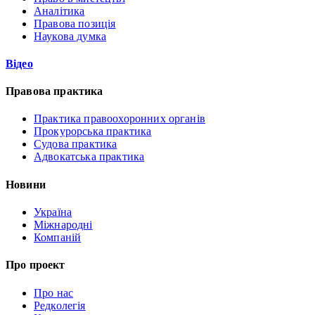
Аналітика
Правова позиція
Наукова думка
Відео
Правова практика
Практика правоохоронних органів
Прокурорська практика
Судова практика
Адвокатська практика
Новини
Україна
Міжнародні
Компаній
Про проект
Про нас
Редколегія