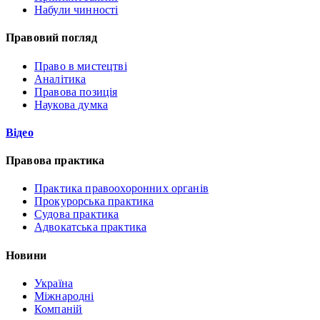
Набули чинності
Правовий погляд
Право в мистецтві
Аналітика
Правова позиція
Наукова думка
Відео
Правова практика
Практика правоохоронних органів
Прокурорська практика
Судова практика
Адвокатська практика
Новини
Україна
Міжнародні
Компаній