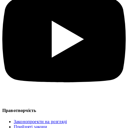
Правотворчість
Законопроекти на розгляді
Прийняті закони