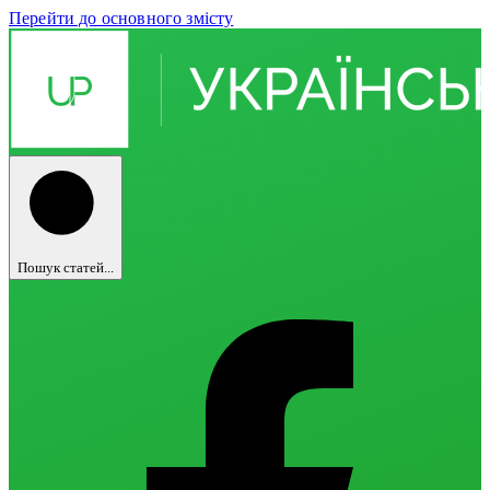
Перейти до основного змісту
Пошук статей...