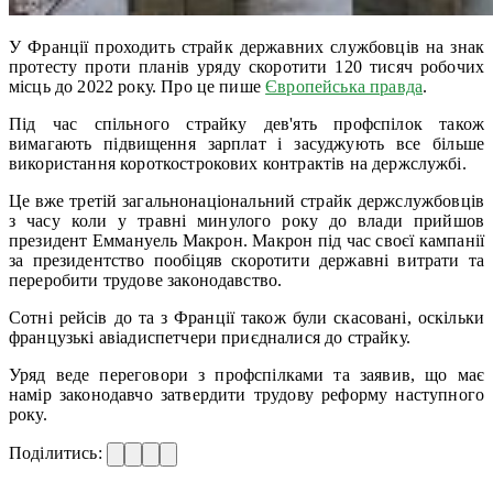
У Франції проходить страйк державних службовців на знак
протесту проти планів уряду скоротити 120 тисяч робочих
місць до 2022 року. Про це пише
Європейська правда
.
Під час спільного страйку дев'ять профспілок також
вимагають підвищення зарплат і засуджують все більше
використання короткострокових контрактів на держслужбі.
Це вже третій загальнонаціональний страйк держслужбовців
з часу коли у травні минулого року до влади прийшов
президент Еммануель Макрон. Макрон під час своєї кампанії
за президентство пообіцяв скоротити державні витрати та
переробити трудове законодавство.
Сотні рейсів до та з Франції також були скасовані, оскільки
французькі авіадиспетчери приєдналися до страйку.
Уряд веде переговори з профспілками та заявив, що має
намір законодавчо затвердити трудову реформу наступного
року.
Поділитись: