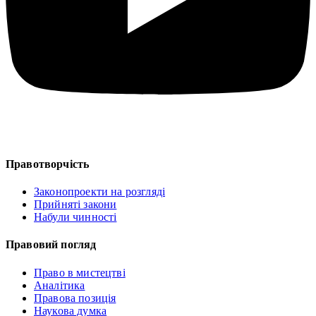
Правотворчість
Законопроекти на розгляді
Прийняті закони
Набули чинності
Правовий погляд
Право в мистецтві
Аналітика
Правова позиція
Наукова думка