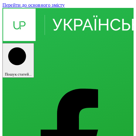
Перейти до основного змісту
Пошук статей...