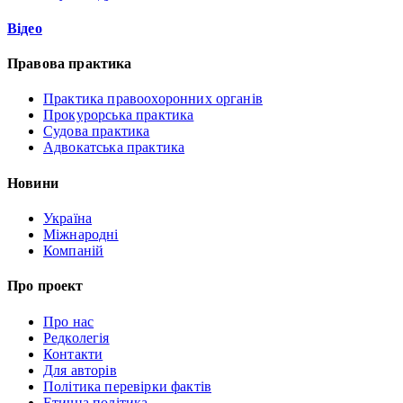
Відео
Правова практика
Практика правоохоронних органів
Прокурорська практика
Судова практика
Адвокатська практика
Новини
Україна
Міжнародні
Компаній
Про проект
Про нас
Редколегія
Контакти
Для авторів
Політика перевірки фактів
Етична політика