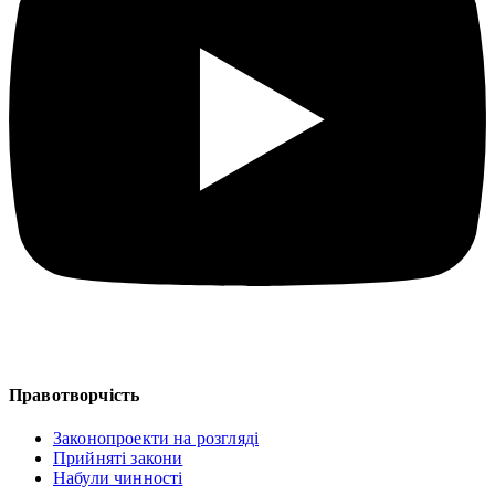
Правотворчість
Законопроекти на розгляді
Прийняті закони
Набули чинності