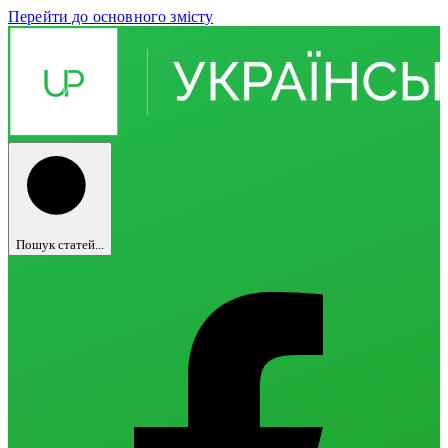
Перейти до основного змісту
Пошук статей...