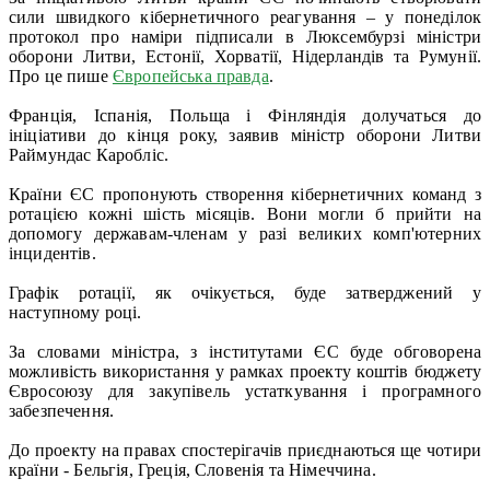
сили швидкого кібернетичного реагування – у понеділок
протокол про наміри підписали в Люксембурзі міністри
оборони Литви, Естонії, Хорватії, Нідерландів та Румунії.
Про це пише
Європейська правда
.
Франція, Іспанія, Польща і Фінляндія долучаться до
ініціативи до кінця року, заявив міністр оборони Литви
Раймундас Каробліс.
Країни ЄС пропонують створення кібернетичних команд з
ротацією кожні шість місяців. Вони могли б прийти на
допомогу державам-членам у разі великих комп'ютерних
інцидентів.
Графік ротації, як очікується, буде затверджений у
наступному році.
За словами міністра, з інститутами ЄС буде обговорена
можливість використання у рамках проекту коштів бюджету
Євросоюзу для закупівель устаткування і програмного
забезпечення.
До проекту на правах спостерігачів приєднаються ще чотири
країни - Бельгія, Греція, Словенія та Німеччина.