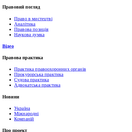
Правовий погляд
Право в мистецтві
Аналітика
Правова позиція
Наукова думка
Відео
Правова практика
Практика правоохоронних органів
Прокурорська практика
Судова практика
Адвокатська практика
Новини
Україна
Міжнародні
Компаній
Про проект