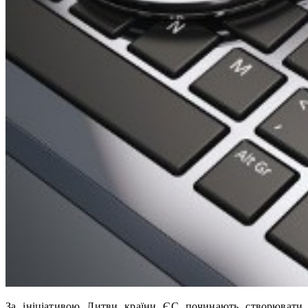
За ініціативою Литви країни ЄС починають створювати