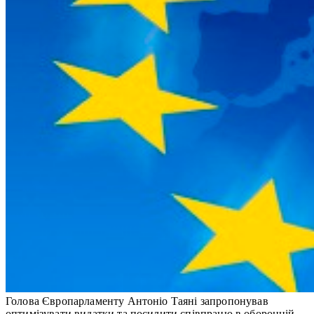
Голова Європарламенту Антоніо Таяні запропонував
оптимізувати видатки та посилити співпрацю в оборонній