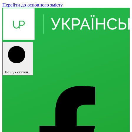
Перейти до основного змісту
Пошук статей...