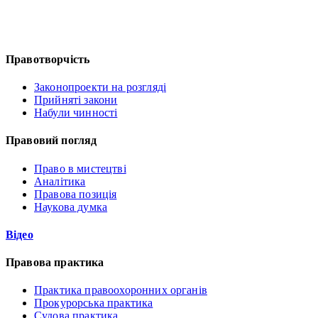
Правотворчість
Законопроекти на розгляді
Прийняті закони
Набули чинності
Правовий погляд
Право в мистецтві
Аналітика
Правова позиція
Наукова думка
Відео
Правова практика
Практика правоохоронних органів
Прокурорська практика
Судова практика