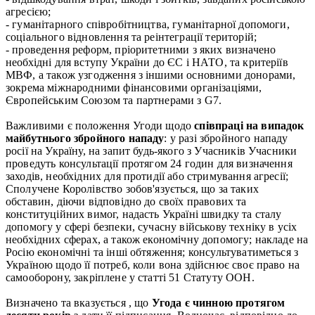
агресією;
- гуманітарного співробітництва, гуманітарної допомоги,
соціального відновлення та реінтеграції територій;
- проведення реформ, пріоритетними з яких визначено
необхідні для вступу України до ЄС і НАТО, та критеріїв
МВФ, а також узгодження з іншими основними донорами,
зокрема міжнародними фінансовими організаціями,
Європейським Союзом та партнерами з G7.
Важливими є положення Угоди щодо
співпраці на випадок
майбутнього збройного нападу
: у разі збройного нападу
росії на Україну, на запит будь-якого з Учасників Учасники
проведуть консультації протягом 24 годин для визначення
заходів, необхідних для протидії або стримування агресії;
Сполучене Королівство зобов'язується, що за таких
обставин, діючи відповідно до своїх правових та
конституційних вимог, надасть Україні швидку та сталу
допомогу у сфері безпеки, сучасну військову техніку в усіх
необхідних сферах, а також економічну допомогу; накладе на
Росію економічні та інші обтяження; консультуватиметься з
Україною щодо її потреб, коли вона здійснює своє право на
самооборону, закріплене у статті 51 Статуту ООН.
Визначено та вказується , що
Угода є чинною протягом