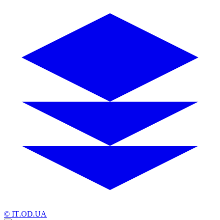
© IT.OD.UA