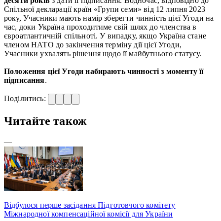
десяти років
з дати її підписання. Водночас, відповідно до
Спільної декларації країн «Групи семи» від 12 липня 2023
року, Учасники мають намір зберегти чинність цієї Угоди на
час, доки Україна проходитиме свій шлях до членства в
євроатлантичній спільноті. У випадку, якщо Україна стане
членом НАТО до закінчення терміну дії цієї Угоди,
Учасники ухвалять рішення щодо її майбутнього статусу.
Положення цієї Угоди набирають чинності з моменту її
підписання
.
Поділитись:
Читайте також
—
Відбулося перше засідання Підготовчого комітету
Міжнародної компенсаційної комісії для України