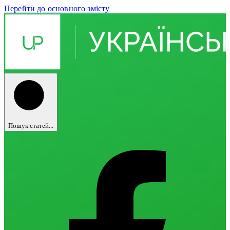
Перейти до основного змісту
Пошук статей...