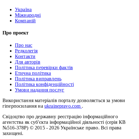
Україна
Міжнародні
Компаній
Про проект
Про нас
Редколегія
Контакти
Для авторів
Політика перевірки фактів
Етична політика
Політика виправлень
Політика конфіденційності
Умови надання послуг
Використання матеріалів порталу дозволяється за умови
гіперпосилання на
ukrainepravo.com
.
Свідоцтво про державну реєстрацію інформаційного
агентства як суб'єкта інформаційної діяльності (серія КВ
№516-378Р)
© 2015 - 2026 Українське право. Всі права
захищені.