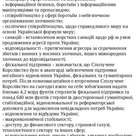
- інформаційної безпеки, боротьби з інформаційними
маніпуляціями та пропагандою;
- співробітництво у сфері боротьби з небезпечною
організованою злочинністю;
- політичне співробітництво, щодо справедливого миру на
основі Української формули миру;
- санкцій - встанволення жорстких санкцій щодо рф за умов
продовження агресії проти України;
- відповідальності - притягнення агресора за спричинення
збитків і винних у воєнних злочинах, інших міжнародних
злочинах до відповідальності;
- фіскальної підтримки - зазначається, що Сполучене
Королівство було в авангарді забезпечення підтримки
негайного відновлення України, фіскальних та гуманітарних
потреб. Після повномасштабного вторгнення Сполучене
Королівство на сьогодні взяло на себе зобов'язання надати
близько 4,2 млрд фунтів стерлінгів фіскальної підтримки та
понад 640 млн фунтів стерлінгів двосторонньої гуманітарної,
стабілізаційної, відновлювальної та реформаторської
допомоги для задоволення невідкладних потреб України;
- відновлення та відбудови України;
- макроекономічної стабільності;
- доступу до фінансового сектору, страхової галузі,
технологічного сектору та інших сфер;
- відшкодування втрат, шкоди і збитків, завданих російською