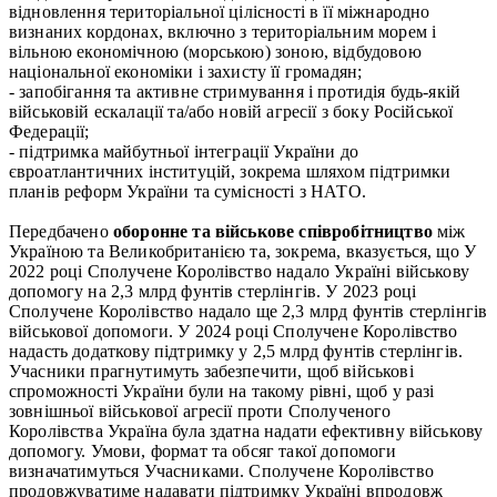
відновлення територіальної цілісності в її міжнародно
визнаних кордонах, включно з територіальним морем і
вільною економічною (морською) зоною, відбудовою
національної економіки і захисту її громадян;
- запобігання та активне стримування і протидія будь-якій
військовій ескалації та/або новій агресії з боку Російської
Федерації;
- підтримка майбутньої інтеграції України до
євроатлантичних інституцій, зокрема шляхом підтримки
планів реформ України та сумісності з НАТО.
Передбачено
оборонне та військове співробітництво
між
Україною та Великобританією та, зокрема, вказується, що У
2022 році Сполучене Королівство надало Україні військову
допомогу на 2,3 млрд фунтів стерлінгів. У 2023 році
Сполучене Королівство надало ще 2,3 млрд фунтів стерлінгів
військової допомоги. У 2024 році Сполучене Королівство
надасть додаткову підтримку у 2,5 млрд фунтів стерлінгів.
Учасники прагнутимуть забезпечити, щоб військові
спроможності України були на такому рівні, щоб у разі
зовнішньої військової агресії проти Сполученого
Королівства Україна була здатна надати ефективну військову
допомогу. Умови, формат та обсяг такої допомоги
визначатимуться Учасниками. Сполучене Королівство
продовжуватиме надавати підтримку Україні впродовж