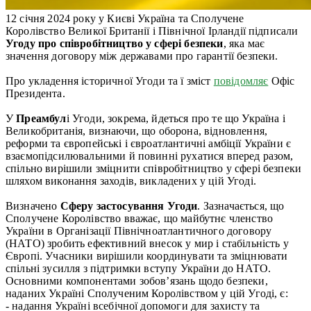
12 січня 2024 року у Києві Україна та Сполучене
Королівство Великої Британії і Північної Ірландії підписали
Угоду про співробітництво у сфері безпеки
, яка має
значення договору між державами про гарантії безпеки.
Про укладення історичної Угоди та ї зміст
повідомляє
Офіс
Президента.
У
Преамбул
і Угоди, зокрема, йдеться про те що Україна і
Великобританія, визнаючи, що оборона, відновлення,
реформи та європейські і євроатлантичні амбіції України є
взаємопідсилювальними й повинні рухатися вперед разом,
спільно вирішили зміцнити співробітництво у сфері безпеки
шляхом виконання заходів, викладених у цій Угоді.
Визначено
Сферу застосування Угоди
. Зазначається, що
Сполучене Королівство вважає, що майбутнє членство
України в Організації Північноатлантичного договору
(НАТО) зробить ефективний внесок у мир і стабільність у
Європі. Учасники вирішили координувати та зміцнювати
спільні зусилля з підтримки вступу України до НАТО.
Основними компонентами зобов’язань щодо безпеки,
наданих Україні Сполученим Королівством у цій Угоді, є:
- надання Україні всебічної допомоги для захисту та