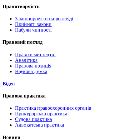
Правотворчість
Законопроекти на розгляді
Прийняті закони
Набули чинності
Правовий погляд
Право в мистецтві
Аналітика
Правова позиція
Наукова думка
Відео
Правова практика
Практика правоохоронних органів
Прокурорська практика
Судова практика
Адвокатська практика
Новини