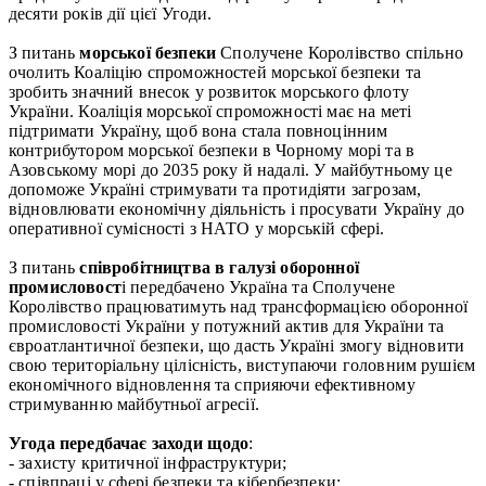
десяти років дії цієї Угоди.
З питань
морської безпеки
Сполучене Королівство спільно
очолить Коаліцію спроможностей морської безпеки та
зробить значний внесок у розвиток морського флоту
України. Коаліція морської спроможності має на меті
підтримати Україну, щоб вона стала повноцінним
контрибутором морської безпеки в Чорному морі та в
Азовському морі до 2035 року й надалі. У майбутньому це
допоможе Україні стримувати та протидіяти загрозам,
відновлювати економічну діяльність і просувати Україну до
оперативної сумісності з НАТО у морській сфері.
З питань
с
півробітництва в галузі оборонної
промисловост
і передбачено Україна та Сполучене
Королівство працюватимуть над трансформацією оборонної
промисловості України у потужний актив для України та
євроатлантичної безпеки, що дасть Україні змогу відновити
свою територіальну цілісність, виступаючи головним рушієм
економічного відновлення та сприяючи ефективному
стримуванню майбутньої агресії.
Угода передбачає заходи щодо
:
- захисту критичної інфраструктури;
- співпраці у сфері безпеки та кібербезпеки;