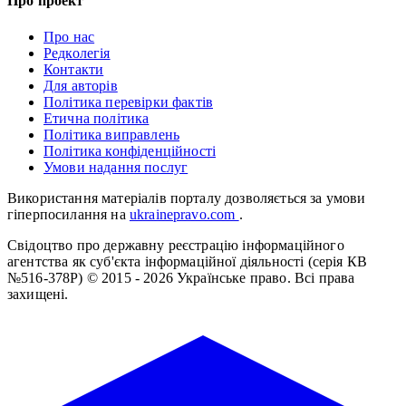
Про проект
Про нас
Редколегія
Контакти
Для авторів
Політика перевірки фактів
Етична політика
Політика виправлень
Політика конфіденційності
Умови надання послуг
Використання матеріалів порталу дозволяється за умови
гіперпосилання на
ukrainepravo.com
.
Свідоцтво про державну реєстрацію інформаційного
агентства як суб'єкта інформаційної діяльності (серія КВ
№516-378Р)
© 2015 - 2026 Українське право. Всі права
захищені.