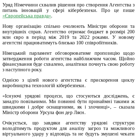
Уряд Німеччини схвалив рішення про створення Агентства з
питань інновацій у сфері кібербезпеки. Про це пише
«Європейська правда»
.
Нову організацію спільно очолюють Міністри оборони та
внутрішніх справ. Агентство отримає бюджет в розмірі 200
млн євро в період між 2019 та 2022 роками. У новому
агентстві працюватимуть близько 100 співробітників.
Німецький парламент обговорюватиме пропозицію щодо
затвердження роботи агентства найближчим часом. Щойно
фінансування буде схвалено, аналітики почнуть свою роботу
з наступного року.
Однією з цілей нового агентства є прискорення циклу
виробництва технологій кібербезпеки.
«Існуючі урядові процеси, що стосуються досліджень, є
занадто повільними. Ми повинні бути принаймні такими ж
швидкими і добре оснащеними, як і злочинці», – сказала
Міністр оборони Урсула фон дер Ляєн.
Очікується, що завдяки агентству урядові структури
володітимуть продуктом для аналізу загроз та можливого
віртуального удару у відповідь та не будуть змушені чекати