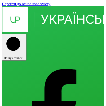
Перейти до основного змісту
Пошук статей...